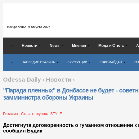
Воскресенье,
9 августа 2026
Новости
News
Мнения
Мода и Стиль
А
Психология
НАСЛЕДИЕ СТАЛИНА
ЛЮСТРАЦИИ
ЕВРОМАЙДАН
ГЕ
Odessa Daily
›
Новости
›
"Парада пленных" в Донбассе не будет - советн
замминистра обороны Украины
Реклама
Скачать журнал STYLE
Достигнута договоренность о гуманном отношении к
сообщил Будик