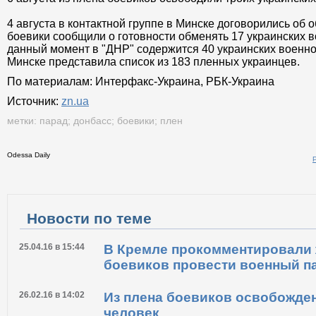
4 августа в контактной группе в Минске договорились об 
боевики сообщили о готовности обменять 17 украинских в
данный момент в "ДНР" содержится 40 украинских военн
Минске представила список из 183 пленных украинцев.
По материалам: Интерфакс-Украина, РБК-Украина
Источник:
zn.ua
метки:
парад
;
донбасс
;
боевики
;
плен
Odessa Daily
Распечатать
Новости по теме
25.04.16 в 15:44
В Кремле прокомментировали
боевиков провести военный п