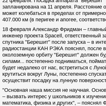
22 февраля. Посадка аппарата "Берешит" 
запланирована на 11 апреля. Расстояние 
может колебаться в пределах от примерно
407.000 км (в перигее и апогее, соответств
18 февраля Александр Фридман – главны
инженер проекта SpaceIl, ответственный з
спутника "Берешит" после запуска – в инт
радиостанции КАН РЭКА пояснял, после 
околоземную орбиту "Берешит" должен бу
силами... постепенно подниматься, поймат
будет недалеко от нас, встретиться с Луно
крутиться вокруг Луны, постепенно спускат
осуществит посадку на лунную поверхност
"Основная наша миссия не научная. Осно
– вызвать интерес у школьников к изучению
математика, физика и других", – пояснял 