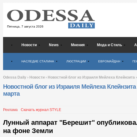
Пятница,
7 августа 2026
Новости
News
Мнения
Мода и Стиль
А
Психология
НАСЛЕДИЕ СТАЛИНА
ЛЮСТРАЦИИ
ЕВРОМАЙДАН
ГЕ
Odessa Daily
›
Новости
›
Новостной блог из Израиля Мейлеха Клейнзита
›
Новостной блог из Израиля Мейлеха Клейнзита
марта
Реклама
Скачать журнал STYLE
Лунный аппарат "Берешит" опубликова
на фоне Земли