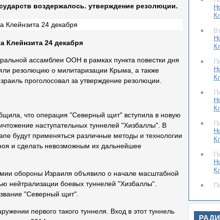
осударств воздержалось. утверждение резолюции.
Н
К
В
Н
а Клейнзита 24 декабря
К
еральной ассамблеи ООН в рамках пункта повестки дня
П
Н
яли резолюцию о милитаризации Крыма, а также
К
Израиль проголосовал за утверждение резолюции.
П
Н
К
бщила, что операция "Северный щит" вступила в новую
П
ичтожение наступательных туннелей "Хизбаллы". В
Н
тапе будут применяться различные методы и технологии
К
строя и сделать невозможным их дальнейшее
П
Н
К
рмии обороны Израиля объявило о начале масштабной
ью нейтрализации боевых туннелей "Хизбаллы".
П
Н
звание "Северный щит".
К
ружении первого такого туннеля. Вход в этот туннель
П
РАД