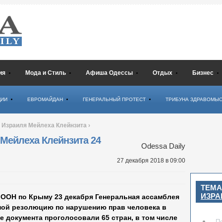
ия
Мода и Стиль
Афиша Одессы
Отдых
Бизнес
ЦИИ
ЕВРОМАЙДАН
ГЕНЕРАЛЬНЫЙ ПРОТЕСТ
ТРИБУНА ЗДРАВОМЫ
з Израиля Мейлеха Клейнзита
›
 Мейлеха Клейнзита 24
Odessa Daily
27 декабря 2018
в 09:00
ТЕМА
ИЗРА
ООН по Крыму 23 декабря Генеральная ассамблея
ой резолюцию по нарушению прав человека в
е документа проголосовали 65 стран, в том числе
П