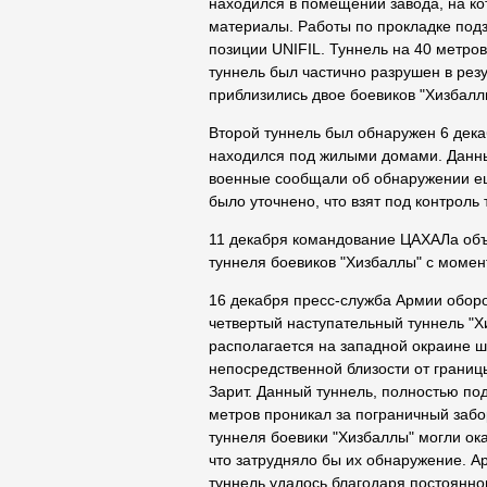
находился в помещении завода, на ко
материалы. Работы по прокладке подз
позиции UNIFIL. Туннель на 40 метро
туннель был частично разрушен в рез
приблизились двое боевиков "Хизбалл
Второй туннель был обнаружен 6 дека
находился под жилыми домами. Данны
военные сообщали об обнаружении ещ
было уточнено, что взят под контроль 
11 декабря командование ЦАХАЛа объ
туннеля боевиков "Хизбаллы" с момен
16 декабря пресс-служба Армии обор
четвертый наступательный туннель "Хи
располагается на западной окраине 
непосредственной близости от границ
Зарит. Данный туннель, полностью по
метров проникал за пограничный заб
туннеля боевики "Хизбаллы" могли ока
что затрудняло бы их обнаружение. А
туннель удалось благодаря постоянн