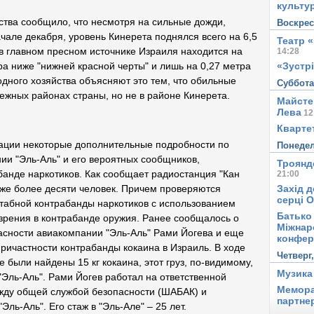
культу
ства сообщило, что несмотря на сильные дожди,
Воскре
чале декабря, уровень Кинерета поднялся всего на 6,5
Театр 
в главном пресном источнике Израиля находится на
14:28
«Зустрі
тра ниже "нижней красной черты" и лишь на 0,27 метра
одного хозяйства объясняют это тем, что обильные
Суббот
ежных районах страны, но не в районе Кинерета.
Майсте
Лева
12
Квартет
кации некоторые дополнительные подробности по
Понеде
ии "Эль-Аль" и его вероятных сообщников,
Троянд
анде наркотиков. Как сообщает радиостанция "Кан
21:00
Захід д
уже более десяти человек. Причем проверяются
серці 
табной контрабанды наркотиков с использованием
Батько 
зрения в контрабанде оружия. Ранее сообщалось о
Міжнар
асности авиакомпании "Эль-Аль" Рами Йогева и еще
конфер
причастности контрабанды кокаина в Израиль. В ходе
Четверг
е были найдены 15 кг кокаина, этот груз, по-видимому,
Музика
"Эль-Аль". Рами Йогев работал на ответственной
Мемора
жду общей службой безопасности (ШАБАК) и
партне
ь-Аль". Его стаж в "Эль-Але" – 25 лет.