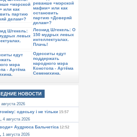
реванше «мэрской
лейнзита 2 ноября
мафии» или как
ятница,
26 октября 2018
остановить
в 20:54:
овостной блог из Израиля Мейлеха
партию «Доверяй
лейнзита 26 октября
делам»?
Леонид Штекель: О
ятница,
19 октября 2018
в 09:58:
150 мудрых левых
овостной блог из Израиля Мейлеха
интеллектуалах.
лейнзита 19 октября
Плачь!
уббота,
13 октября 2018
в 15:30:
Одесситы едут
овостной блог из Израиля Мейлеха
поддержать
лейнзита.
народного мэра
Конотопа - Артёма
Семенихина.
ЕДНИЕ НОВОСТИ
 августа 2026
томіму: одеську i не тiльки
15:57
к,
4 августа 2026
води» Аудрюса Бальчетiса
12:52
а,
1 августа 2026