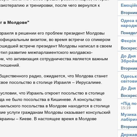
Емоцій
зиотерапию и тренировки, после чего вернулся к
Вторни
Одеса в
уг в Молдове"
народж
Понеде
зраиля в решении его проблем президент Молдовы
 официальным визитом, во время встречи со спикером
Феєрія
ошедшей встрече президент Молдовы написал в своем
Воскре
етил развитие межпарламентского молдавско-
До Дня
ом, что активизация сотрудничества является важным
Збройн
отношений.
Вторни
бщественного радио, ожидается, что Молдова станет
Одеськ
світови
свое посольство в столице Израиля – Иерусалиме.
До Дня 
условии, что Израиль откроет посольство в столице
Воскре
да не было посольства в Кишиневе. А консульство
«Під п
раильского посольства в Молдове находится в столице
15:19
кие услуги гражданам Молдовы оказывает консульский
Музика
Украины – Киеве. В настоящее время в Молдове
лабірин
Вторни
Держав