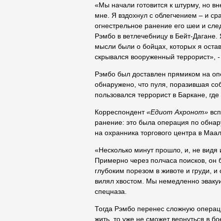
«Мы начали готовится к штурму, но вн
мне. Я вздохнул с облегчением – и сра
огнестрельное ранение его шеи и сле
Рэмбо в ветлечебницу в Бейт-Дагане. Я
мысли были о бойцах, которых я остави
скрывался вооруженный террорист», -
Рэмбо был доставлен прямиком на опе
обнаружено, что пуля, поразившая соб
пользовался террорист в Баркане, где 
Корреспондент
«Едиот Ахронот»
всп
ранение: это была операция по обна
на охранника торгового центра в Маа
«Несколько минут прошло, и, не видя
Примерно через полчаса поисков, он 
глубоким порезом в животе и груди, и
вилял хвостом. Мы немедленно эвакуи
спецназа.
Тогда Рэмбо перенес сложную операци
жить, то уже не сможет вернуться в 