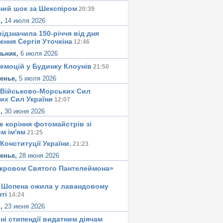
ний шок за Шекспіром
20:39
к,
14 июля 2026
ідзначила 150-річчя від дня
ення Сергія Уточкіна
12:46
льник,
6 июля 2026
 емоцій у Будинку Клоунів
21:50
сенье,
5 июля 2026
 Військово-Морських Сил
их Сил України
12:07
к,
30 июня 2026
е корiння фотомайстрiв зі
м iм'ям
21:25
Конституцiї України.
21:23
сенье,
28 июня 2026
окровом Святого Пантелеймона»
 Шопена ожила у лавандовому
тi
14:24
к,
23 июня 2026
ні стипендії видатним діячам