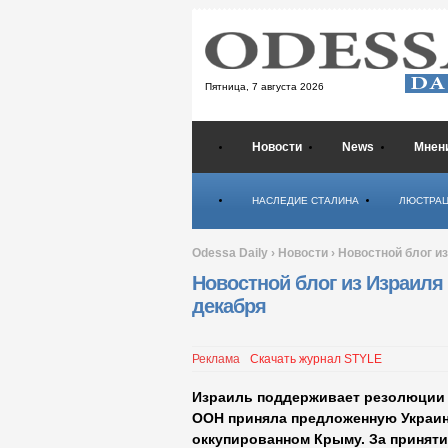
Пятница,
7 августа 2026
Новости
News
Мнен
Психология
НАСЛЕДИЕ СТАЛИНА
ЛЮСТРА
Odessa Daily
›
Новости
›
Новостной блог и
Новостной блог из Израиля
декабря
Реклама
Скачать журнал STYLE
Израиль поддерживает резолюции 
ООН приняла предложенную Украин
оккупированном Крыму. За приняти