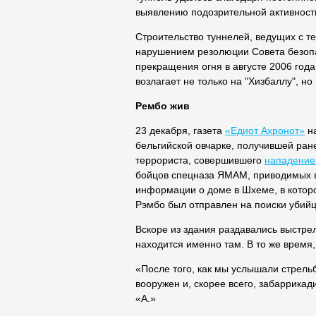
выявлению подозрительной активности
Строительство туннелей, ведущих с т
нарушением резолюции Совета безоп
прекращения огня в августе 2006 года
возлагает не только на "Хизбаллу", но
Рембо жив
23 декабря, газета
«Едиот Ахронот»
на
бельгийской овчарке, получившей ран
террориста, совершившего
нападение
бойцов спецназа ЯМАМ, приводимых в 
информации о доме в Шхеме, в котор
Рэмбо был отправлен на поиски убий
Вскоре из здания раздавались выстрел
находится именно там. В то же время,
«После того, как мы услышали стрельб
вооружен и, скорее всего, забаррикад
«А.»