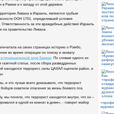
Н
 в Рамии и к западу от этой деревни.
К
В
ерритории Ливана в Израиль, являются грубым
Н
асности ООН 1701, определившей условия
К
. Ответственность за эти враждебные действия Израиль
П
 и на правительство Ливана.
Н
К
П
печатала на своих страницах историю о Рэмбо,
Н
ение во время операции по поиску и захвату
К
 в промышленной зоне Баркан
. По словам одного из
П
газетной статье, после сбора разведданных
Н
ой находился террорист, силы ЦАХАЛ оцепили район, и
К
цы.
П
Н
ы, и это лучше всего доказывало, что террорист
К
 бойцов охватили опасения за жизнь боевого пса.
П
Н
у, мы поняли, что террорист находится внутри, что он –
К
ировался в одной из комнат в доме», - говорит майор
«профе
журнал
П
Н