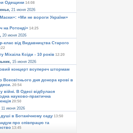
ри Одещини
14:08
сенье,
21 июня 2026
«Маски»: «Ми не вороги України»
ч на Ротонді»
14:25
а,
20 июня 2026
р-клас від Видавництва Старого
:22
у Міхаіла Ксіди - 10 років
12:20
льник,
15 июня 2026
овий концерт всупереч штормам
о Всесвітнього дня донора крові в
Одеси.
20:54
у вiйнi. В Одесi вiдбулася
одна науково-практична
енція
20:50
,
11 июня 2026
 душi в Ботанiчному саду
13:50
ндум про співпрацю та
рство
13:45