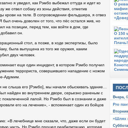
езапно я увидел, как Рэмбо выбежал оттуда и идет ко
К
зу же отвел собаку из зоны действия, отметив
П
ды крови на теле. В сопровождении фельдшера, я отвез
Н
 был очень доволен от того, что пёс остался жив, но
К
л на позиции, перед тем, как войти в дом, где
П
 добавил он.
Н
К
рационный стол, а позже, в ходе экспертизы, было
С
аку, была выпущена из того же оружия, каким
Н
убил двух человек.
К
оминает еще один инцидент, в котором Рэмбо получил
ружению террориста, совершившего нападение с ножом
ле-Адумим.
 и не слыша его [Рэмбо], мы начали обыскивать здание…
ПОСЛ
был найден во внутреннем дворе, серьезно раненым с
Вчера,
6
 с покалеченной лапой. Но Рэмбо был в сознании и даже
Pro пан
ровали его на лечение», - вспоминает один из бойцов
Вторни
«Шлях 
ю: «В лечебнице мне сказали, что, даже если он будет
Суббот
боевую часть. Но Рэмбо прошел реабилитацию, которая