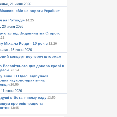
сенье,
21 июня 2026
«Маски»: «Ми не вороги України»
ч на Ротонді»
14:25
а,
20 июня 2026
р-клас від Видавництва Старого
:22
у Міхаіла Ксіди - 10 років
12:20
льник,
15 июня 2026
овий концерт всупереч штормам
о Всесвітнього дня донора крові в
Одеси.
20:54
у вiйнi. В Одесi вiдбулася
одна науково-практична
енція
20:50
,
11 июня 2026
 душi в Ботанiчному саду
13:50
ндум про співпрацю та
рство
13:45