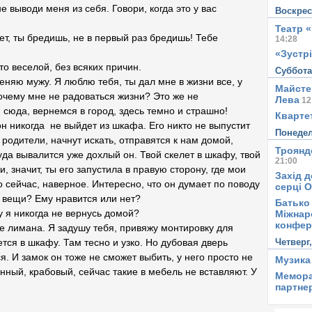
не выводи меня из себя. Говори, когда это у вас
Воскре
Театр 
нет, ты бредишь, не в первый раз бредишь! Тебе
14:28
«Зустрі
то веселой, без всяких причин.
Суббот
меняю мужу. Я люблю тебя, ты дал мне в жизни все, у
Майсте
почему мне не радоваться жизни? Это же не
Лева
12
 сюда, вернемся в город, здесь темно и страшно!
Квартет
он никогда не выйдет из шкафа. Его никто не выпустит
Понеде
и родители, начнут искать, отправятся к нам домой,
Троянд
уда вывалится уже дохлый он. Твой скелет в шкафу, твой
21:00
, значит, ты его запустила в правую сторону, где мои
Захід д
 сейчас, наверное. Интересно, что он думает по поводу
серці 
 вещи? Ему нравится или нет?
Батько 
 я никогда не вернусь домой?
Міжнар
конфер
де лимана. Я задушу тебя, привяжу монтировку для
Четверг
ется в шкафу. Там тесно и узко. Но дубовая дверь
. И замок он тоже не сможет выбить, у него просто не
Музика
нный, крабовый, сейчас такие в мебель не вставляют. У
Мемора
партне