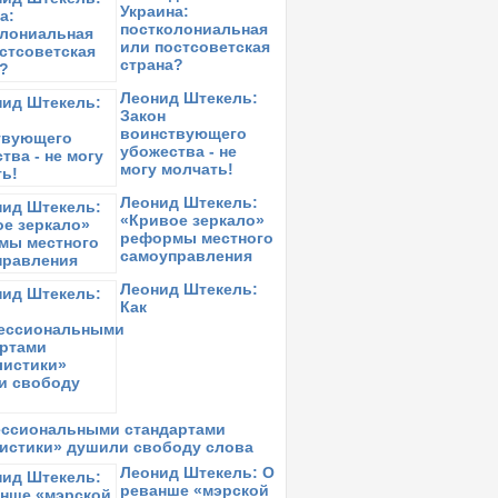
алинчин
Украина:
постколониальная
онедельник,
12 апреля 2021
в 15:17:
или постсоветская
замаха
страна?
етверг,
1 апреля 2021
в 11:26:
Леонид Штекель:
LEKSANDER ORŁOW: Виктория, такая
Закон
еудобная для бандитов…
воинствующего
убожества - не
оскресенье,
14 марта 2021
в 10:43:
могу молчать!
вободу радикалам!
Леонид Штекель:
реда,
12 февраля 2020
в 13:32:
«Кривое зеркало»
иктория Колтунова: Убить сталина
реформы местного
самоуправления
торник,
21 января 2020
в 17:05:
иктория Колтунова: Холокост ХХ века.
Леонид Штекель:
очему?
Как
ссиональными стандартами
истики» душили свободу слова
Леонид Штекель: О
реванше «мэрской