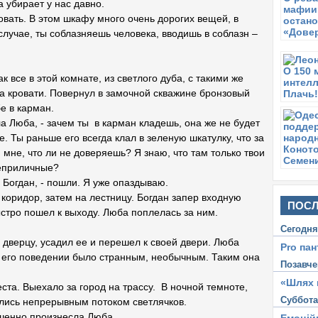
 убирает у нас давно.
овать. В этом шкафу много очень дорогих вещей, в
случае, ты соблазняешь человека, вводишь в соблазн –
 все в этой комнате, из светлого дуба, с такими же
на кровати. Повернул в замочной скважине бронзовый
е в карман.
ала Люба, - зачем ты в карман кладешь, она же не будет
ре. Ты раньше его всегда клал в зеленую шкатулку, что за
 мне, что ли не доверяешь? Я знаю, что там только твои
неприличные?
с Богдан, - пошли. Я уже опаздываю.
 коридор, затем на лестницу. Богдан запер входную
ПОСЛ
ыстро пошел к выходу. Люба поплелась за ним.
Сегодн
дверцу, усадил ее и перешел к своей двери. Люба
Pro пан
 в его поведении было странным, необычным. Таким она
Позавче
«Шлях 
ста. Выехало за город на трассу. В ночной темноте,
Суббот
лись непрерывным потоком светлячков.
ешенно произнесла Люба.