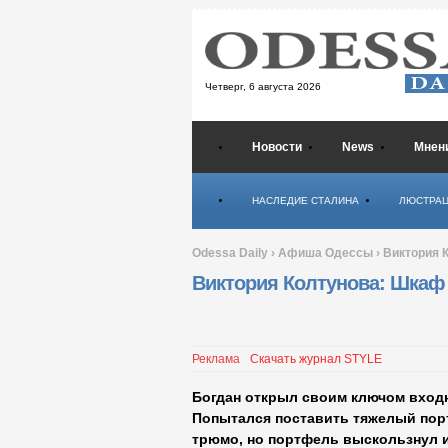
Четверг,
6 августа 2026
Новости
News
Мнен
Психология
НАСЛЕДИЕ СТАЛИНА
ЛЮСТРА
Odessa Daily
›
Афиша Одессы
›
Виктория 
Виктория Колтунова: Шкаф
Реклама
Скачать журнал STYLE
Богдан открыл своим ключом входн
Попытался поставить тяжелый порт
трюмо, но портфель выскользнул из