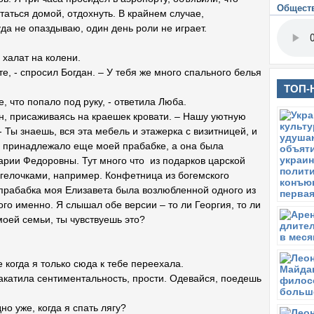
Общест
В
аться домой, отдохнуть. В крайнем случае,
М
да не опаздываю, один день роли не играет.
В
О
 халат на колени.
те, - спросил Богдан. – У тебя же много спального белья
С
В
ТОП-
е, что попало под руку, - ответила Люба.
С
П
ан, присаживаясь на краешек кровати. – Нашу уютную
- Ты знаешь, вся эта мебель и этажерка с визитницей, и
С
се принадлежало еще моей прабабке, а она была
У 
рии Федоровны. Тут много что из подарков царской
П
нгелочками, например. Конфетница из богемского
О
о прабабка моя Елизавета была возлюбленной одного из
В
го именно. Я слышал обе версии – то ли Георгия, то ли
З
моей семьи, ты чувствуешь это?
П
П
 когда я только сюда к тебе переехала.
Ч
К
 накатила сентиментальность, прости. Одевайся, поедешь
П
но уже, когда я спать лягу?
С