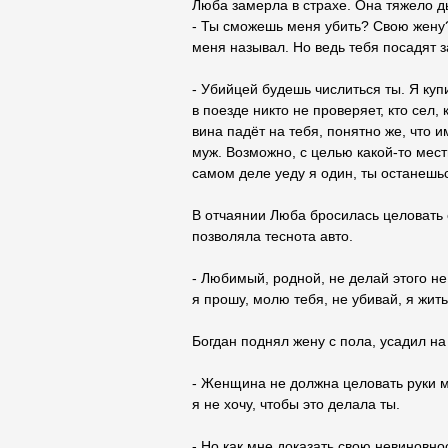
Люба замерла в страхе. Она тяжело 
- Ты сможешь меня убить? Свою жену
меня называл. Но ведь тебя посадят з
- Убийцей будешь числиться ты. Я куп
в поезде никто не проверяет, кто сел, 
вина падёт на тебя, понятно же, что 
муж. Возможно, с целью какой-то мест
самом деле уеду я один, ты останешьс
В отчаянии Люба бросилась целовать е
позволяла теснота авто.
- Любимый, родной, не делай этого не
я прошу, молю тебя, не убивай, я жить
Богдан поднял жену с пола, усадил на
- Женщина не должна целовать руки м
я не хочу, чтобы это делала ты.
- Но как мне доказать свою невиновно