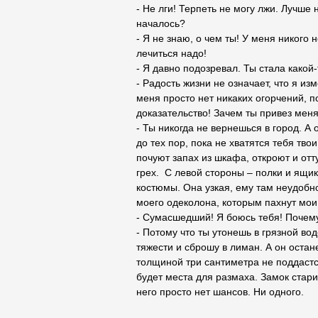
- Не лги! Терпеть не могу лжи. Лучше 
началось?
- Я не знаю, о чем ты! У меня никого 
лечиться надо!
- Я давно подозревал. Ты стала какой-
- Радость жизни не означает, что я из
меня просто нет никаких огорчений, 
доказательство! Зачем ты привез меня
- Ты никогда не вернешься в город. А 
до тех пор, пока не хватятся тебя тво
почуют запах из шкафа, откроют и отт
грех. С левой стороны – полки и ящики
костюмы. Она узкая, ему там неудобно
моего одеколона, которым пахнут мои
- Сумасшедший! Я боюсь тебя! Почему
- Потому что ты утонешь в грязной во
тяжести и сброшу в лиман. А он остан
толщиной три сантиметра не поддастся
будет места для размаха. Замок стари
него просто нет шансов. Ни одного.