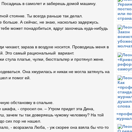
М
ь? Посадишь в самолет и заберешь домой машину.
П
тной стоянке. Ты всегда раньше так делал.
А
е больше. А сейчас, не знаю, насколько задержусь.
Ч
И тебе может понадобиться, вдруг захочешь куда-нибудь
A
н
В
и чихают, зараза в воздухе носится. Проводишь меня в
С
й. Это самый рациональный вариант.
С
ки стула платье, чулки, бюстгальтер и протянул жене.
В
В
одеваться. Она хмурилась и никак не могла затянуть на
В
шел и помог ей.
П
чную обстановку в спальне.
 шкафа, - спросил он. – Утром придет эта Дина,
«профе
уш, зачем ты так доверяешь чужому человеку? На той
журнал
 до сих пор не нашел.
пало, - возразила Люба, - уж скорее она взяла бы что-то