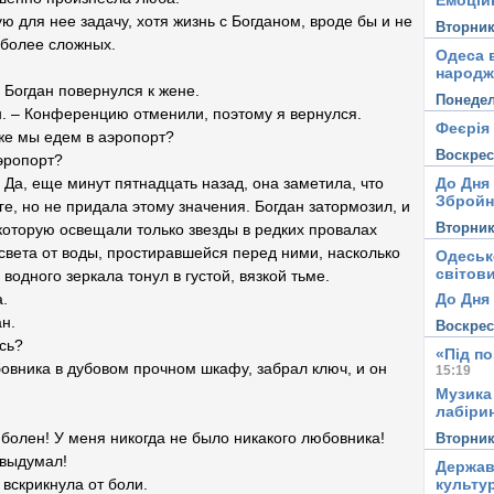
Емоцій
ю для нее задачу, хотя жизнь с Богданом, вроде бы и не
Вторни
 более сложных.
Одеса в
народж
 Богдан повернулся к жене.
Понеде
 он. – Конференцию отменили, поэтому я вернулся.
Феєрія
 же мы едем в аэропорт?
Воскре
аэропорт?
До Дня
 Да, еще минут пятнадцать назад, она заметила, что
Збройн
ге, но не придала этому значения. Богдан затормозил, и
Вторни
 которую освещали только звезды в редких провалах
света от воды, простиравшейся перед ними, насколько
Одеськ
світови
 водного зеркала тонул в густой, вязкой тьме.
До Дня 
.
ан.
Воскре
сь?
«Під п
юбовника в дубовом прочном шкафу, забрал ключ, и он
15:19
Музика
лабірин
 болен! У меня никогда не было никакого любовника!
Вторни
 выдумал!
Держав
культу
 вскрикнула от боли.