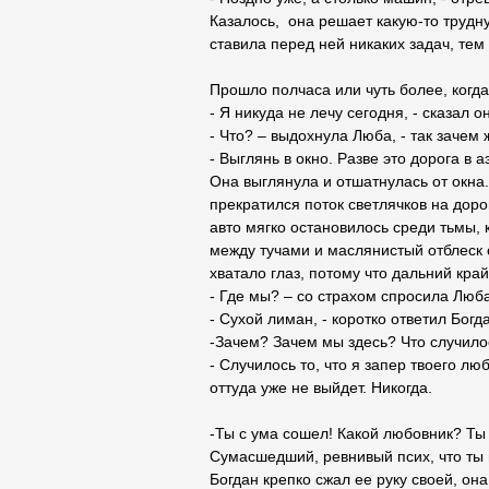
Казалось, она решает какую-то трудну
ставила перед ней никаких задач, тем
Прошло полчаса или чуть более, когда
- Я никуда не лечу сегодня, - сказал
- Что? – выдохнула Люба, - так зачем
- Выглянь в окно. Разве это дорога в 
Она выглянула и отшатнулась от окна.
прекратился поток светлячков на доро
авто мягко остановилось среди тьмы,
между тучами и маслянистый отблеск 
хватало глаз, потому что дальний край
- Где мы? – со страхом спросила Люба
- Сухой лиман, - коротко ответил Богд
-Зачем? Зачем мы здесь? Что случило
- Случилось то, что я запер твоего л
оттуда уже не выйдет. Никогда.
-Ты с ума сошел! Какой любовник? Ты
Сумасшедший, ревнивый псих, что ты
Богдан крепко сжал ее руку своей, она