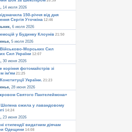
ний шок за Шекспіром
20:39
к,
14 июля 2026
ідзначила 150-річчя від дня
ення Сергія Уточкіна
12:46
льник,
6 июля 2026
 емоцій у Будинку Клоунів
21:50
сенье,
5 июля 2026
 Військово-Морських Сил
их Сил України
12:07
к,
30 июня 2026
е корiння фотомайстрiв зі
м iм'ям
21:25
Конституцiї України.
21:23
сенье,
28 июня 2026
окровом Святого Пантелеймона»
 Шопена ожила у лавандовому
тi
14:24
к,
23 июня 2026
ні стипендії видатним діячам
ри Одещини
14:08