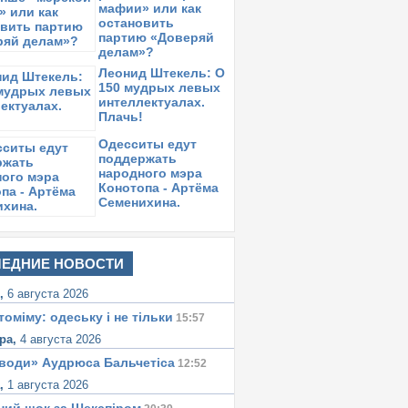
мафии» или как
остановить
партию «Доверяй
делам»?
Леонид Штекель: О
150 мудрых левых
интеллектуалах.
Плачь!
Одесситы едут
поддержать
народного мэра
Конотопа - Артёма
Семенихина.
ЕДНИЕ НОВОСТИ
я,
6 августа 2026
томіму: одеську i не тiльки
15:57
ра,
4 августа 2026
води» Аудрюса Бальчетiса
12:52
а,
1 августа 2026