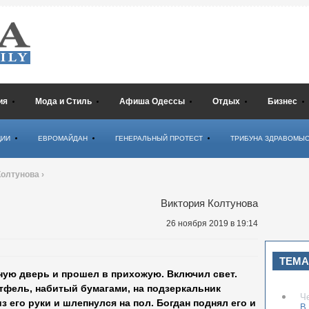
ия
Мода и Стиль
Афиша Одессы
Отдых
Бизнес
ЦИИ
ЕВРОМАЙДАН
ГЕНЕРАЛЬНЫЙ ПРОТЕСТ
ТРИБУНА ЗДРАВОМЫ
Колтунова
›
Виктория Колтунова
26 ноября 2019
в 19:14
ТЕМА
ую дверь и прошел в прихожую. Включил свет.
фель, набитый бумагами, на подзеркальник
Ч
 его руки и шлепнулся на пол. Богдан поднял его и
В