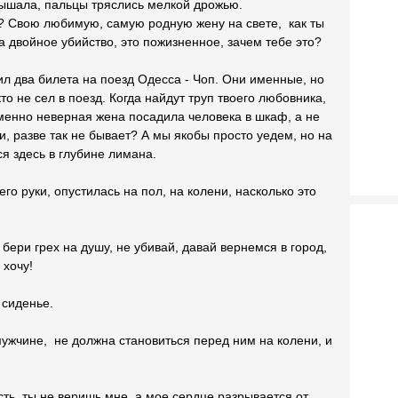
дышала, пальцы тряслись мелкой дрожью.
? Свою любимую, самую родную жену на свете, как ты
а двойное убийство, это пожизненное, зачем тебе это?
ил два билета на поезд Одесса - Чоп. Они именные, но
кто не сел в поезд. Когда найдут труп твоего любовника,
именно неверная жена посадила человека в шкаф, а не
и, разве так не бывает? А мы якобы просто уедем, но на
я здесь в глубине лимана.
го руки, опустилась на пол, на колени, насколько это
 бери грех на душу, не убивай, давай вернемся в город,
 хочу!
 сиденье.
ужчине, не должна становиться перед ним на колени, и
сть, ты не веришь мне, а мое сердце разрывается от