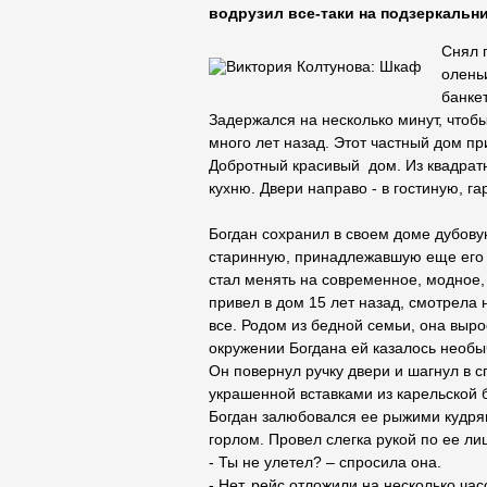
водрузил все-таки на подзеркальни
Снял 
олень
банке
Задержался на несколько минут, чтоб
много лет назад. Этот частный дом пр
Добротный красивый дом. Из квадратн
кухню. Двери направо - в гостиную, г
Богдан сохранил в своем доме дубову
старинную, принадлежавшую еще его п
стал менять на современное, модное,
привел в дом 15 лет назад, смотрела
все. Родом из бедной семьи, она выро
окружении Богдана ей казалось необы
Он повернул ручку двери и шагнул в 
украшенной вставками из карельской б
Богдан залюбовался ее рыжими кудр
горлом. Провел слегка рукой по ее ли
- Ты не улетел? – спросила она.
- Нет, рейс отложили на несколько час