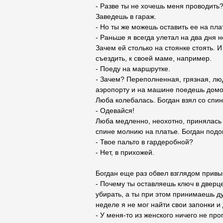
- Разве ты не хочешь меня проводит
Заведешь в гараж.
- Но ты же можешь оставить ее на пла
- Раньше я всегда улетал на два дня н
Зачем ей столько на стоянке стоять. 
съездить, к своей маме, например.
- Поеду на маршрутке.
- Зачем? Переполненная, грязная, люд
аэропорту и на машине поедешь домо
Люба колебалась. Богдан взял со спин
- Одевайся!
Люба медленно, неохотно, принялась 
спине молнию на платье. Богдан подо
- Твое пальто в гардеробной?
- Нет, в прихожей.
Богдан еще раз обвел взглядом привы
- Почему ты оставляешь ключ в дверце
убирать, а ты при этом принимаешь д
неделе я не мог найти свои запонки и
- У меня-то из женского ничего не про