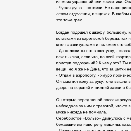
из моих украшений или косметики. Она
- Чужая душа – потемки. Не надо риск
левом отделении, в ящиках. В любом 
это тоже грех.
Богдан подошел к шкафу, большому, как
вставками из карельской березы, как 
ключ с завитушками и положил его себ
- Да положи ты его в шкатулку, - сказ
искать ключ, если что, по всей кварти
приступ подозрений? К чему это? Ты и
вещи, но я же не Дина, что за шутки 
- Отдам в аэропорту, - хмуро произне
Он схватил жену за руку, они вышли в
дверь на верхний и нижний замки и б
Он открыл перед женой пассажирскую 
наблюдала за ним с тревогой, что-то
мужа никогда не помнила.
Серебристое «Вольво» двинулось с ме
бежавшие им навстречу машины, каза
- Поздно уже, а столько машин, - отр