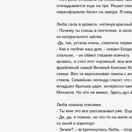
откладывается еще на три. Решил смот
переоформлю билет на завтра. Я нику
Люба села в кровати, натянув красный
- Почему ты спишь в синтетике, в хала
из натурального шёлка.
-Да, так, устала очень, схватила перво
- Как я люблю наш дом, - сказал Богд
спальню, - он обвел глазами комнату. 
кровать, и стол этот огромный, все-в
фрейлиной самой Великой Княгини Ма
семьи. Вон та керосиновая лампа с а
стекла. Семейная легенда гласит, чт
младших братьев царя, интересно како
Михаила. Но это не важно. Здесь дух 
Люба пожала плечами.
- Ты мне это все рассказывал уже. Еще
- Да, да, я помню, но что-то на меня
со мной в аэропорт.
- Зачем? – встрепенулась Люба, - позд