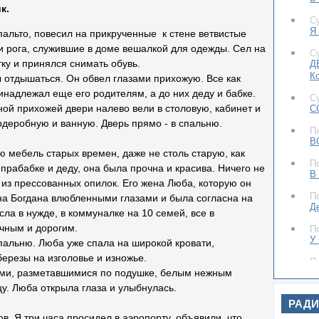
к.
С
Я 
пальто, повесил на прикрученные к стене ветвистые
и рога, служившие в доме вешалкой для одежды. Сел на
С
тку и принялся снимать обувь.
Д
К
ы отдышаться. Он обвел глазами прихожую. Все как
инадлежал еще его родителям, а до них деду и бабке.
С
ой прихожей двери налево вели в столовую, кабинет и
С
ардеробную и ванную. Дверь прямо - в спальню.
П
В
ю мебель старых времен, даже не столь старую, как
П
рабабке и деду, она была прочна и красива. Ничего не
В
 из прессованных опилок. Его жена Люба, которую он
П
 на Богдана влюбленными глазами и была согласна на
Д
сла в нужде, в коммуналке на 10 семей, все в
чным и дорогим.
П
У
спальню. Люба уже спала на широкой кровати,
ерезы на изголовье и изножье.
П
Д
ями, разметавшимися по подушке, белым нежным
цу. Люба открыла глаза и улыбнулась.
С
РАД
До
ов. Я три часа просидел в аэропорту, объявили, что