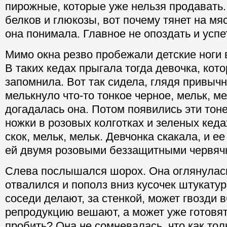
пирожные, которые уже нельзя продавать.
белков и глюкозы, вот почему тянет на мя
она понимала. Главное не опоздать и успе
Мимо окна резво пробежали детские ноги 
В таких кедах прыгала тогда девочка, кот
запомнила. Вот так сидела, глядя привычно
мелькнуло что-то тонкое черное, мельк, ме
догадалась она. Потом появились эти тон
ножки в розовых колготках и зеленых кедах
скок, мельк, мельк. Девчонка скакала, и е
ей двумя розовыми беззащитными червяч
Слева послышался шорох. Она оглянулась
отвалился и пополз вниз кусочек штукатур
соседи делают, за стенкой, может гвозди 
репродукцию вешают, а может уже готовят
пробить? Она не сомневалась, что как тол