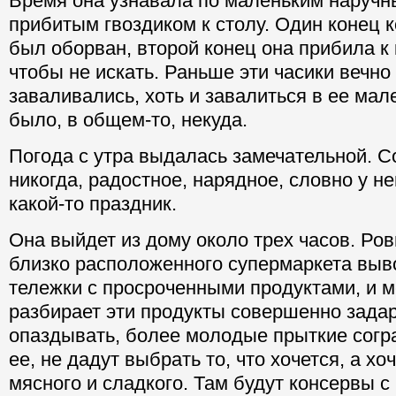
Время она узнавала по маленьким наручн
прибитым гвоздиком к столу. Один конец 
был оборван, второй конец она прибила к 
чтобы не искать. Раньше эти часики вечно 
заваливались, хоть и завалиться в ее мал
было, в общем-то, некуда.
Погода с утра выдалась замечательной. С
никогда, радостное, нарядное, словно у н
какой-то праздник.
Она выйдет из дому около трех часов. Ро
близко расположенного супермаркета выв
тележки с просроченными продуктами, и м
разбирает эти продукты совершенно задар
опаздывать, более молодые прыткие согр
ее, не дадут выбрать то, что хочется, а хо
мясного и сладкого. Там будут консервы с