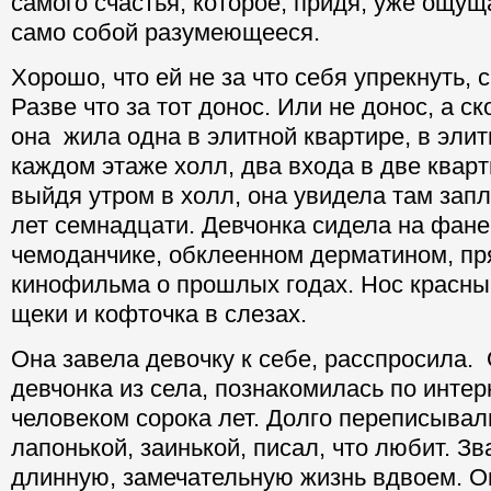
самого счастья, которое, придя, уже ощущ
само собой разумеющееся.
Хорошо, что ей не за что себя упрекнуть, 
Разве что за тот донос. Или не донос, а ск
она жила одна в элитной квартире, в эли
каждом этаже холл, два входа в две квар
выйдя утром в холл, она увидела там зап
лет семнадцати. Девчонка сидела на фан
чемоданчике, обклеенном дерматином, пр
кинофильма о прошлых годах. Нос красный
щеки и кофточка в слезах.
Она завела девочку к себе, расспросила.
девчонка из села, познакомилась по инте
человеком сорока лет. Долго переписывали
лапонькой, заинькой, писал, что любит. Зв
длинную, замечательную жизнь вдвоем. О