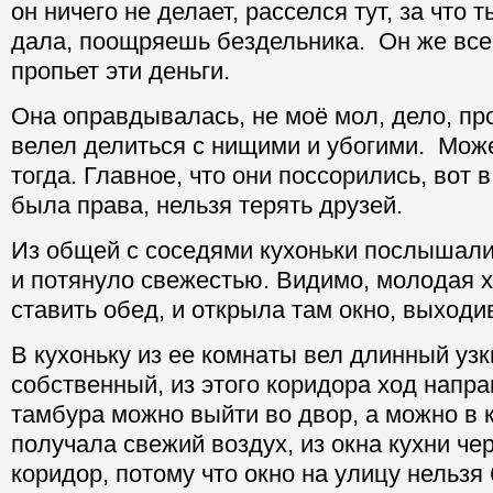
он ничего не делает, расселся тут, за что 
дала, поощряешь бездельника. Он же все
пропьет эти деньги.
Она оправдывалась, не моё мол, дело, про
велел делиться с нищими и убогими. Мож
тогда. Главное, что они поссорились, вот в
была права, нельзя терять друзей.
Из общей с соседями кухоньки послышалис
и потянуло свежестью. Видимо, молодая 
ставить обед, и открыла там окно, выход
В кухоньку из ее комнаты вел длинный узк
собственный, из этого коридора ход напра
тамбура можно выйти во двор, а можно в к
получала свежий воздух, из окна кухни че
коридор, потому что окно на улицу нельзя