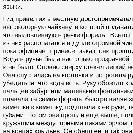
языки.
Гид привел их в местную достопримечател
высокогорную чайхану, в которой подавал
что выловленную в речке форель. Всего п
из них располагался в дупле огромной чи
пока официант принесет заказ, они прошли
Вода в ручье была настолько прозрачной,
и не было. Словно сверху стекал легкий 
Она опустилась на корточки и потрогала р
убедиться, что вода есть. Руку обожгло хо
пальцев забурлили маленькие фонтанчики
плавала та самая форель, быстро виляя х
камешка к камешку, подплыла к ее руке, т
губами. Потом они прошли еще выше, по
кружащим между горными пиками орлом, 
на концах крыльев. Он обнял ее, и так они