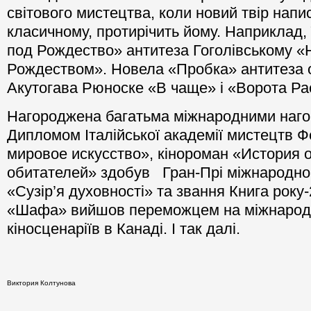
світового мистецтва, коли новий твір напи
класичному, протирічить йому. Наприклад, 
под Рождество» антитеза Гоголівському «
Рождеством». Новела «Пробка» антитеза 
Акутогава Рюноске «В чаще» і «Ворота Ра
Нагороджена багатьма міжнародними наго
Дипломом Італійської академії мистецтв Ф
мировое искусство», кінороман «История о
обитателей» здобув Гран-Прі міжнародн
«Сузір’я духовності» та звання Книга року
«Шафа» вийшов переможцем на міжнарод
кіносценаріїв в Канаді. І так далі.
Виктория Колтунова