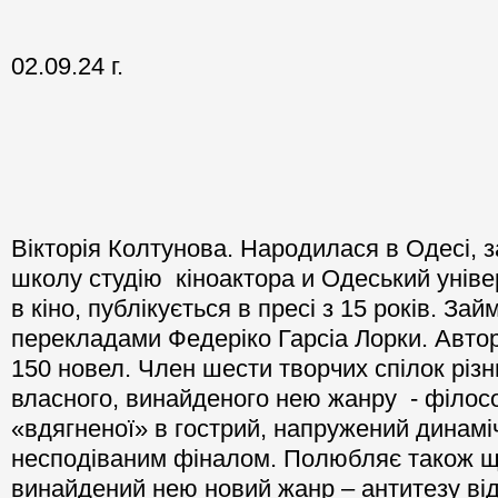
02.09.24 г.
Вікторія Колтунова. Народилася в Одесі, з
школу студію кіноактора и Одеський уніве
в кіно, публікується в пресі з 15 років. За
перекладами Федеріко Гарсіа Лорки. Автор
150 новел. Член шести творчих спілок різн
власного, винайденого нею жанру - філосо
«вдягненої» в гострий, напружений динамі
несподіваним фіналом. Полюбляє також щ
винайдений нею новий жанр – антитезу ві