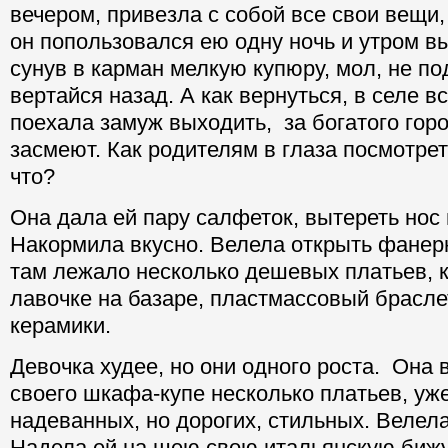
вечером, привезла с собой все свои вещи,
он попользовался ею одну ночь и утром в
сунув в карман мелкую купюру, мол, не п
вертайся назад. А как вернуться, в селе вс
поехала замуж выходить, за богатого гор
засмеют. Как родителям в глаза посмотрет
что?
Она дала ей пару салфеток, вытереть нос 
Накормила вкусно. Велела открыть фанер
там лежало несколько дешевых платьев, 
лавочке на базаре, пластмассовый брасле
керамики.
Девочка худее, но они одного роста. Она
своего шкафа-купе несколько платьев, уже
надеванных, но дорогих, стильных. Велел
Надела ей на шею свою итальянскую биж