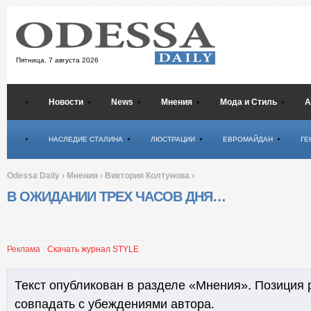
Пятница,
7 августа 2026
Новости
News
Мнения
Мода и Стиль
А
Психология
НАСЛЕДИЕ СТАЛИНА
ЛЮСТРАЦИИ
ЕВРОМАЙДАН
ГЕ
Odessa Daily
›
Мнения
›
Виктория Колтунова
›
В ОЖИДАНИИ ТРЕХ ЧАСОВ ДНЯ…
Реклама
Скачать журнал STYLE
Текст опубликован в разделе «Мнения». Позиция 
совпадать с убеждениями автора.