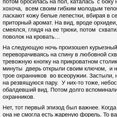
потом бросилась на пол, каталась с боку 
хохоча, всем своим гибким молодым тело
ласкают кожу белые лепестки, вбирая в с
приторный аромат. На вид, вроде орхидеи,
смеялся, глядя на ее трюки, потом схвати
поволок на кровать…
На следующую ночь произошел курьезный 
переворачиваясь на спину в любовной схв
тревожную кнопку на прикроватном столик
минуты дверь открыли своим ключом, и н
трое охранников во всеоружии. Застыли,
на резвящуюся пару. У них-то тоже, небос
обалдевший вид. Потом долго вспоминали
охранников.
Нет, тот первый эпизод был важнее. Когда
она не смогла есть жареную форель. То в