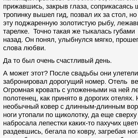
прижавшись, закрыв глаза, соприкасаясь 
тропинку вышел гид, позвал их за стол, но
эту поджаренную золотистую рыбу, лежав
тарелке. Точно такая же тыкалась губами 
назад. Он понял, улыбнулся мягко, прошеп
слова любви.
Да то был очень счастливый день.
А может этот? После свадьбы они улетели
забронировал дорогущий номер. Отель ве
Огромная кровать с уложенными на ней л
полотенец, как принято в дорогих отелях. 
необычный ковер с длинным-длинным вор
ноги утопали по щиколотку, да еще сверху
набросала лепестки каких-то пахучих цвет
раздевшись, бегала по ковру, загребая но