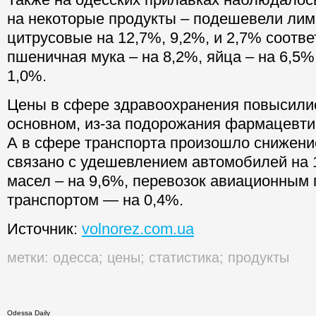
на некоторые продукты – подешевели лим
цитрусовые на 12,7%, 9,2%, и 2,7% соотве
пшеничная мука – на 8,2%, яйца – на 6,5%
1,0%.
Цены в сфере здравоохранения повысилис
основном, из-за подорожания фармацевти
А в сфере транспорта произошло снижение
связано с удешевлением автомобилей на 1
масел – на 9,6%, перевозок авиационным
транспортом — на 0,4%.
Источник:
volnorez.com.ua
метки:
одесса
;
цены
;
статистика
;
продукты
Odessa Daily