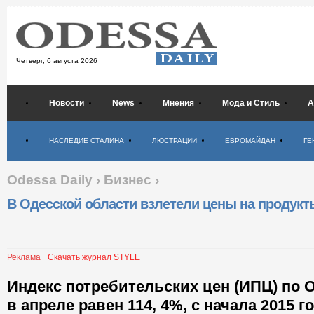
Четверг,
6 августа 2026
Новости
News
Мнения
Мода и Стиль
А
Психология
НАСЛЕДИЕ СТАЛИНА
ЛЮСТРАЦИИ
ЕВРОМАЙДАН
ГЕ
Odessa Daily
›
Бизнес
›
В Одесской области взлетели цены на продукт
Реклама
Скачать журнал STYLE
Индекс потребительских цен (ИПЦ) по 
в апреле равен 114, 4%, с начала 2015 г