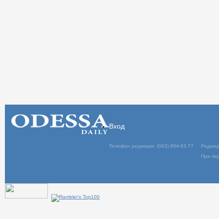
Вход
Телефон редакции: (063) 994-63-77
Редакц
При пер