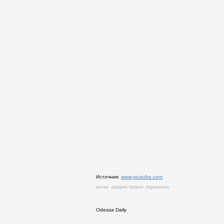
Источник:
www.youtube.com
метки:
приднестровье
;
порошенко
Odessa Daily