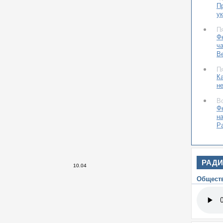
П
у
П
Ф
ч
В
П
К
н
В
Ф
н
Р
РАД
10.04
Общест