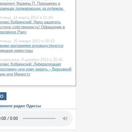
резидент Украины П. Порошенко о
краинцах проживающих за рубежом.
ятница,
14 марта 2014
в 21:46:
еликс Кобринский: Надо защитить
астную собственность! Обращение в
ерховную Раду
ятница,
25 января 2013
в 08:43:
акими критериями руководствуются
емецкие инвесторы
оскресенье,
9 декабря 2012
в 20:46:
еликс Кобринский: Либерализация
аполовину или кому верить – Верховной
аде или Минюсту
ИО
венное радио Одессы