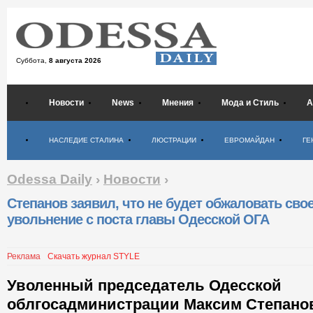
Суббота,
8 августа 2026
Новости
News
Мнения
Мода и Стиль
А
Психология
НАСЛЕДИЕ СТАЛИНА
ЛЮСТРАЦИИ
ЕВРОМАЙДАН
ГЕ
Odessa Daily
›
Новости
›
Степанов заявил, что не будет обжаловать сво
увольнение с поста главы Одесской ОГА
Реклама
Скачать журнал STYLE
Уволенный председатель Одесской
облгосадминистрации Максим Степанов 