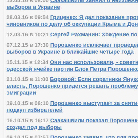
13.04.16 в 08:00
Саакашвили заявил о неизбеж
выборов в Украине
28.03.16 в 09:54
Гриценко: Я дал показания про
чиновников по делу об оккупации Крыма и До
12.03.16 в 10:21
Сергей Рахманин: Хождение п
07.12.15 в 17:30
Порошенко исключает проведен
выборов в Украине в ближайшие четыре года
15.11.15 в 12:34
Они нас использовали, - совет
одесской ячейке партии Блок Петра Порошенк
21.10.15 в 11:00
Боровой: Если соратники Янук
власть, Порошенко придется решать проблему
эмиграции
19.10.15 в 08:10
Порошенко выступает за сняти
подкуп избирателей
16.10.15 в 16:17
Саакашвили показал Порошенко
создал под выборы
09.10.15 в 07:57
Порошенко заявил, что для пр