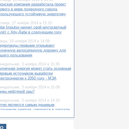
понская компания разработала проект
ервого в мире подводного города,
спользующего устойчивую энергетику
етверг,
27 ноября 2014
в 15:15:
lar Impulse начнет свой кругосветный
олёт с Абу-Даби в следующем году
реда,
19 ноября 2014
в 14:08:
идерланды первыми открывают
олнечную велосипедную дорожку для
бщего пользования
онедельник,
3 ноября 2014
в 15:35:
олнечная энергия может стать основным
ировым источником выработки
лектроэнергии к 2050 году - МЭА
онедельник,
3 ноября 2014
в 15:09:
онец нефтяной эры?
онедельник,
3 ноября 2014
в 14:32:
етер является самым дешевым
сточником энергии, говорится в докладе
cofys
етверг,
25 сентября 2014
в 14:08:
ИО
понский телекоммуникационный гигант