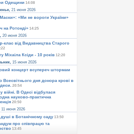
ри Одещини
14:08
сенье,
21 июня 2026
«Маски»: «Ми не вороги України»
ч на Ротонді»
14:25
а,
20 июня 2026
р-клас від Видавництва Старого
:22
у Міхаіла Ксіди - 10 років
12:20
льник,
15 июня 2026
овий концерт всупереч штормам
о Всесвітнього дня донора крові в
Одеси.
20:54
у вiйнi. В Одесi вiдбулася
одна науково-практична
енція
20:50
,
11 июня 2026
 душi в Ботанiчному саду
13:50
ндум про співпрацю та
рство
13:45