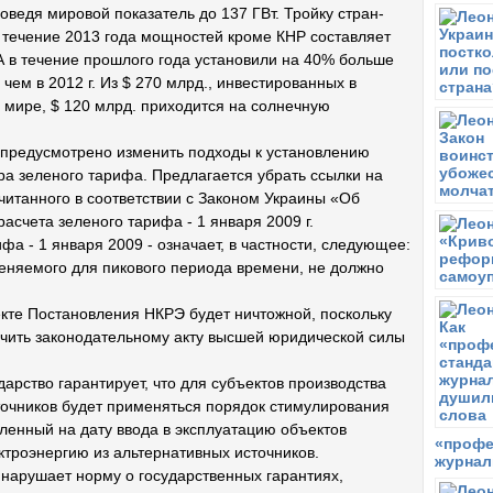
э
доведя мировой показатель до 137 ГВт. Тройку стран-
 течение 2013 года мощностей кроме КНР составляет
С
Н
ША в течение прошлого года установили на 40% больше
с
ем в 2012 г. Из $ 270 млрд., инвестированных в
 мире, $ 120 млрд. приходится на солнечную
В
Я
м
предусмотрено изменить подходы к установлению
у
а зеленого тарифа. Предлагается убрать ссылки на
П
читанного в соответствии с Законом Украины «Об
A
расчета зеленого тарифа - 1 января 2009 г.
с
фа - 1 января 2009 - означает, в частности, следующее:
В
няемого для пикового периода времени, не должно
Л
с
оекте Постановления НКРЭ будет ничтожной, поскольку
П
ечить законодательному акту высшей юридической силы
Е
арство гарантирует, что для субъектов производства
Ч
С
точников будет применяться порядок стимулирования
э
вленный на дату ввода в эксплуатацию объектов
«профе
ктроэнергию из альтернативных источников.
Ч
журнал
Э
 нарушает норму о государственных гарантиях,
с