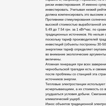
риски инвестирования. И именно супе
инвестировать. Учитывая низкий рейти
должна компенсировать это высоким 
Противники стимулирования солнечно
высокой стоимостью выработанной эле
5.49 до 7.54 грн. за 1 кВт*час. по ср
традиционных источников. Но нельзя 
поскольку тариф производителей трад
инвестиций (объекты построены 30-50 
энергетики тариф определяет окупае
во внимание экологические аргументы
величины.
Атомная генерация при всех заверени
чернобыльской трагедии есть и свежи
после проблемы со станцией эта стра
источников энергии.
Тепловые электростанции используют 
исчерпывающими, а их стоимость со в
ухудшаться условия добычи. Сжигание
климатический ущерб.
Износ объектов традиционной электро