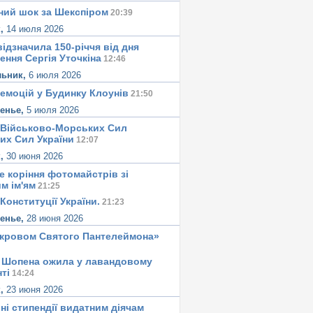
ний шок за Шекспіром
20:39
к,
14 июля 2026
ідзначила 150-річчя від дня
ення Сергія Уточкіна
12:46
льник,
6 июля 2026
 емоцій у Будинку Клоунів
21:50
сенье,
5 июля 2026
 Військово-Морських Сил
их Сил України
12:07
к,
30 июня 2026
е корiння фотомайстрiв зі
м iм'ям
21:25
Конституцiї України.
21:23
сенье,
28 июня 2026
окровом Святого Пантелеймона»
 Шопена ожила у лавандовому
тi
14:24
к,
23 июня 2026
ні стипендії видатним діячам