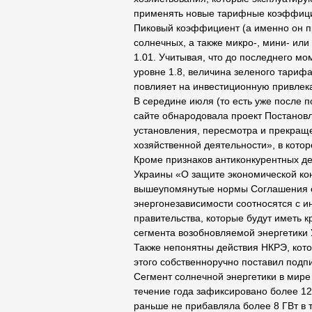
применять новые тарифные коэффици
Пиковый коэффициент (а именно он п
солнечных, а также микро-, мини- ил
1.01. Учитывая, что до последнего м
уровне 1.8, величина зеленого тарифа
повлияет на инвестиционную привлека
В середине июля (то есть уже после
сайте обнародовала проект Постанов
установления, пересмотра и прекраще
хозяйственной деятельности», в кото
Кроме признаков антиконкурентных дей
Украины «О защите экономической кон
вышеупомянутые нормы Соглашения об
энергонезависимости соотносятся с и
правительства, которые будут иметь 
сегмента возобновляемой энергетики
Также непонятны действия НКРЭ, кото
этого собственноручно поставил подп
Сегмент солнечной энергетики в мире
течение года зафиксировано более 12 
раньше не прибавляла более 8 ГВт в