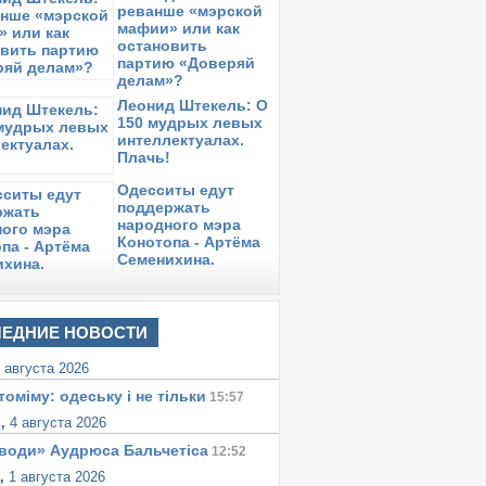
реванше «мэрской
мафии» или как
реда,
25 июня 2014
в 14:12:
остановить
вропейский Союз нуждается в
партию «Доверяй
изкоуглеродном энергетическом союзе
делам»?
реда,
25 июня 2014
в 14:09:
Леонид Штекель: О
 канадском Эдмонтоне открывается
150 мудрых левых
ервое в мире предприятие по
интеллектуалах.
ереработке отходов в биотопливо
Плачь!
онедельник,
16 июня 2014
в 17:15:
Одесситы едут
леная энергетика растет год от года
поддержать
народного мэра
ятница,
13 июня 2014
в 16:10:
Конотопа - Артёма
ынок электромобилей развивается
Семенихина.
ыстрее рынка гибридов
ЕДНИЕ НОВОСТИ
 августа 2026
томіму: одеську i не тiльки
15:57
к,
4 августа 2026
води» Аудрюса Бальчетiса
12:52
а,
1 августа 2026