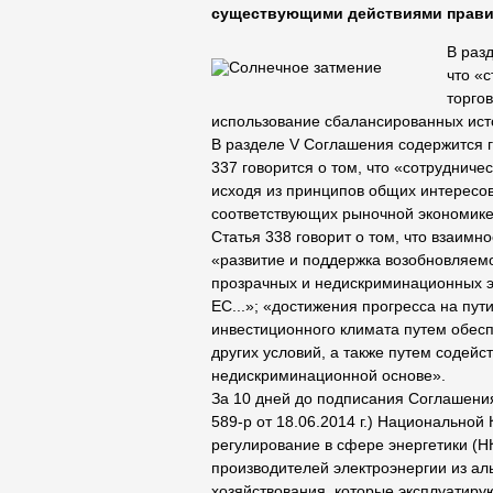
существующими действиями прави
В разд
что «
торго
использование сбалансированных исто
В разделе V Соглашения содержится гл
337 говорится о том, что «сотруднич
исходя из принципов общих интересов
соответствующих рыночной экономике, 
Статья 338 говорит о том, что взаимн
«развитие и поддержка возобновляемо
прозрачных и недискриминационных эн
ЕС...»; «достижения прогресса на пут
инвестиционного климата путем обес
других условий, а также путем содей
недискриминационной основе».
За 10 дней до подписания Соглашени
589-р от 18.06.2014 г.) Национально
регулирование в сфере энергетики (Н
производителей электроэнергии из ал
хозяйствования, которые эксплуатиру