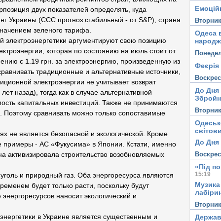
Емоцій
рпозиция двух показателей определять, куда
нг Украины (ССС прогноз стабильный - от S&P), страна
Вторни
значением зеленого тарифа.
Одеса в
й электроэнергетики аргументируют свою позицию
народж
ктроэнергии, которая по состоянию на июль стоит от
Понеде
авнению с 1.19 грн. за электроэнергию, произведенную из
Феєрія
сравнивать традиционные и альтернативные источники,
Воскре
иционной электроэнергии не учитывает возврат
До Дня
лет назад), тогда как в случае альтернативной
Збройн
мость капитальных инвестиций. Также не принимаются
Вторни
. Поэтому сравнивать можно только сопоставимые
Одеськ
світови
ях не является безопасной и экологической. Кроме
До Дня 
е примеры - АС «Фукусима» в Японии. Кстати, именно
Воскре
на активизировала строительство возобновляемых
«Під п
15:19
уголь и природный газ. Оба энергоресурса являются
Музика
ременем будет только расти, поскольку будут
лабірин
 энергоресурсов наносит экологический и
Вторни
энергетики в Украине является существенным и
Держав