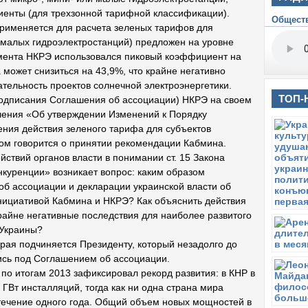
S
енты (для трехзонной тарифной классификации).
Общест
ф
рименяется для расчета зеленых тарифов для
С
и малых гидроэлектростанций) предложен на уровне
Б
омента НКРЭ использовался пиковый коэффициент на
 может снизиться на 43,9%, что крайне негативно
П
С
тельность проектов солнечной электроэнергетики.
г
ТОП-
 подписания Соглашения об ассоциации) НКРЭ на своем
ления «Об утверждении Изменений к Порядку
В
С
ния действия зеленого тарифа для субъектов
ром говорится о принятии рекомендации Кабмина.
Ч
ствий органов власти в понимании ст. 15 Закона
Р
К
куренции» возникает вопрос: каким образом
 ассоциации и декларации украинской власти об
С
нициативой Кабмина и НКРЭ? Как объяснить действия
Р
крайне негативные последствия для наиболее развитого
В
 Украины?
Б
рая подчиняется Президенту, который незадолго до
п
п
ись под Соглашением об ассоциации.
 по итогам 2013 зафиксировал рекорд развития: в КНР в
В
ГВт инсталляций, тогда как ни одна страна мира
И
а
 течение одного года. Общий объем новых мощностей в