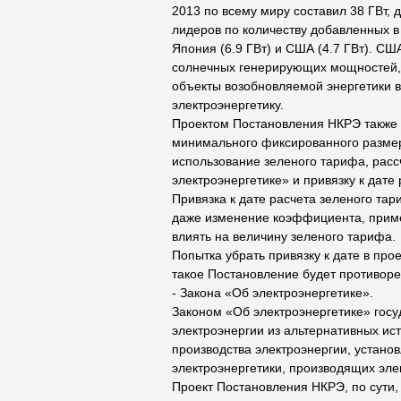
2013 по всему миру составил 38 ГВт, 
лидеров по количеству добавленных в
Япония (6.9 ГВт) и США (4.7 ГВт). С
солнечных генерирующих мощностей, ч
объекты возобновляемой энергетики в
электроэнергетику.
Проектом Постановления НКРЭ также 
минимального фиксированного размер
использование зеленого тарифа, расс
электроэнергетике» и привязку к дате 
Привязка к дате расчета зеленого тари
даже изменение коэффициента, приме
влиять на величину зеленого тарифа.
Попытка убрать привязку к дате в пр
такое Постановление будет противор
- Закона «Об электроэнергетике».
Законом «Об электроэнергетике» госуд
электроэнергии из альтернативных ис
производства электроэнергии, устано
электроэнергетики, производящих эле
Проект Постановления НКРЭ, по сути,