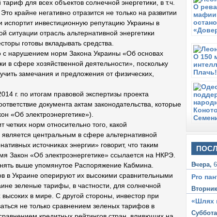
 тариф для всех объектов солнечной энергетики, в т.ч.
 Это крайне негативно отразится не только на развитии
С
Е
 и испортит инвестиционную репутацию Украины в
н
й ситуации отрасль альтернативной энергетики
есторы готовы вкладывать средства.
С
В
 с нарушением норм Закона Украины «Об основах
п
ки в сфере хозяйственной деятельности», поскольку
п
учить замечания и предложения от физических,
П
Зе
014 г. по итогам правовой экспертизы проекта
ответствие документа актам законодательства, которые
П
Р
он «Об электроэнергетике»).
б
 четких норм относительно того, какой
 является центральным в сфере альтернативной
нативных источниках энергии» говорит, что таким
ПОСЛ
емя Закон «Об электроэнергетике» ссылается на НКРЭ.
Вчера,
6
лнять выше упомянутое Распоряжение Кабмина.
в в Украине оперируют их высокими сравнительными
Pro пан
аине зеленые тарифы, в частности, для солнечной
Вторни
 высоких в мире. С другой стороны, инвестор при
«Шлях 
аться не только сравнением зеленых тарифов в
Суббот
 сравнением кредитных рейтингов стран, влияющих на