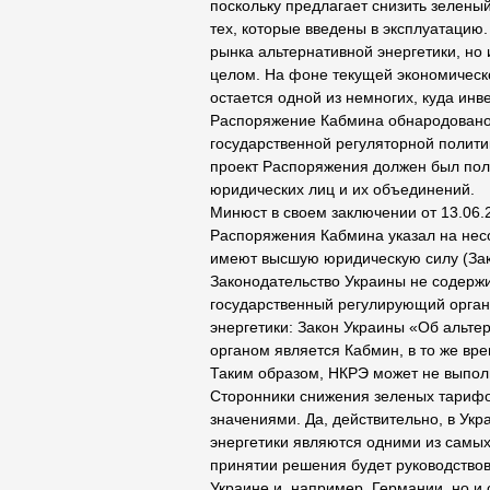
поскольку предлагает снизить зеленый
тех, которые введены в эксплуатацию.
рынка альтернативной энергетики, но
целом. На фоне текущей экономическо
остается одной из немногих, куда инв
Распоряжение Кабмина обнародовано
государственной регуляторной полити
проект Распоряжения должен был пол
юридических лиц и их объединений.
Минюст в своем заключении от 13.06.2
Распоряжения Кабмина указал на несо
имеют высшую юридическую силу (Зак
Законодательство Украины не содержит
государственный регулирующий орган
энергетики: Закон Украины «Об альтер
органом является Кабмин, в то же вр
Таким образом, НКРЭ может не выпо
Сторонники снижения зеленых тарифо
значениями. Да, действительно, в Укр
энергетики являются одними из самых
принятии решения будет руководствов
Украине и, например, Германии, но и