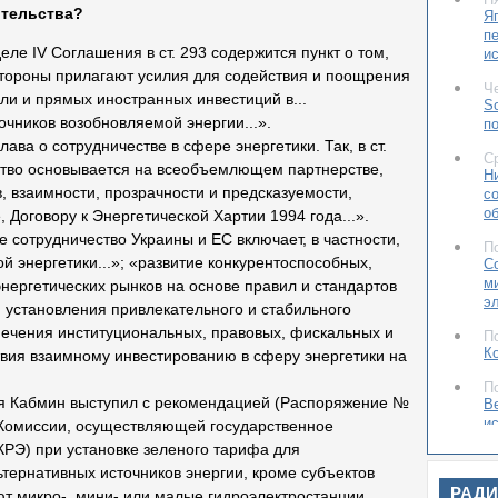
тельства?
Я
п
еле IV Соглашения в ст. 293 содержится пункт о том,
и
стороны прилагают усилия для содействия и поощрения
Ч
вли и прямых иностранных инвестиций в...
So
чников возобновляемой энергии...».
п
ава о сотрудничестве в сфере энергетики. Так, в ст.
С
ество основывается на всеобъемлющем партнерстве,
Н
, взаимности, прозрачности и предсказуемости,
с
о
Договору к Энергетической Хартии 1994 года...».
ое сотрудничество Украины и ЕС включает, в частности,
П
й энергетики...»; «развитие конкурентоспособных,
С
м
ергетических рынков на основе правил и стандартов
э
и установления привлекательного и стабильного
печения институциональных, правовых, фискальных и
П
К
ствия взаимному инвестированию в сферу энергетики на
П
я Кабмин выступил с рекомендацией (Распоряжение №
В
и
й Комиссии, осуществляющей государственное
E
КРЭ) при установке зеленого тарифа для
ьтернативных источников энергии, кроме субъектов
Ч
РАД
Я
ют микро-, мини- или малые гидроэлектростанции,