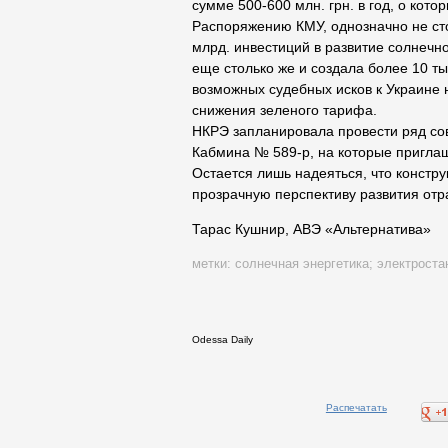
сумме 500-600 млн. грн. в год, о кото
Распоряжению КМУ, однозначно не сто
млрд. инвестиций в развитие солнечно
еще столько же и создала более 10 ты
возможных судебных исков к Украине н
снижения зеленого тарифа.
НКРЭ запланировала провести ряд с
Кабмина № 589-р, на которые приглаш
Остается лишь надеяться, что констру
прозрачную перспективу развития отр
Тарас Кушнир, АВЭ «Альтернатива»
метки:
солнечная энергетика
;
электроста
Odessa Daily
Распечатать