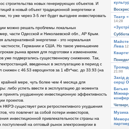
культу
рос строительства новых генерирующих объектов. И
Воскре
тиций в новый объект традиционной энергетики и
ки, то уже через 3-5 лет будет выгоднее инвестировать
Театр 
14:28
«Зустрі
ции можно решать проблемы локальных
ер, части Одесской и Николаевской обл., АР Крым.
Суббот
я альтернативной энергетики - это нормальная
Майсте
в частности, Германии и США. Но такое уменьшение
Лева
12
грокам рынка время для подготовки к изменениям.
Квартет
фов уже подвергались существенному снижению. Так,
Понеде
ектростанций, введенных в эксплуатацию в период с
Троянд
ыл снижен с 46.53 евроцентов за 1 кВт*час. до 33.93 (на
21:00
Захід д
серці 
 крайней мере, чуть более чем 4 месяца для
ры: либо успеть ввести в эксплуатацию до момента
Батько 
Міжнар
 и принять ухудшенную инвестиционную эффективность
конфер
ции проектов.
Четверг
я НКРЭ существует риск ретроспективного ухудшения
Музика
ов, что повлечет за собой потери инвесторов,
шения инвестиционной привлекательности страны на
Мемора
партне
 поступлений на оптовый рынок электроэнергии в