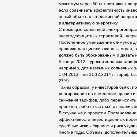
максимум через 50 лет возникнет воп
если сравнивать эффективность инвес
новый объект альтернативной энергети
в альтернативную энергетику.
С помощью солнечной электрогенера
энергодефицитных территорий, наприм
Постепенное уменьшение стимулов дл
практика для цивилизованных стран, 
должно быть обоснованным и давать и
В конце 2012 г. уровни зеленых тари
например, для наземных солнечных эл
1.04.2013 г. по 31.12.2014 г., тариф б
27%).
Таким образом, у инвесторов было, по
реагирования на изменение правил иг
снижения тарифов, либо перечислить
проектов, либо отказаться от реализа
В случае же с проектом Постановлени
эффективности инвестиционных проект
судебные иски к Украине и риск ухуд
многие годы. Объемы дополнительных