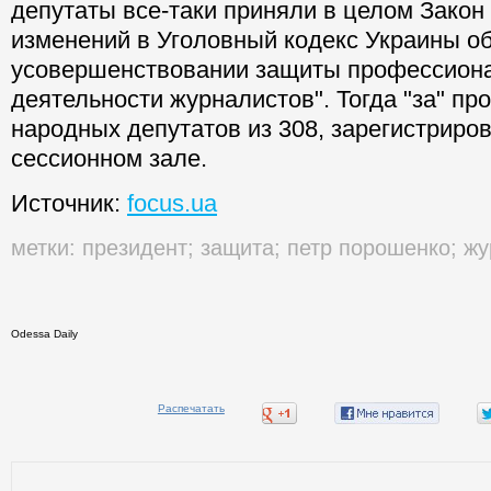
депутаты все-таки приняли в целом Закон
изменений в Уголовный кодекс Украины о
усовершенствовании защиты профессион
деятельности журналистов". Тогда "за" пр
народных депутатов из 308, зарегистриро
сессионном зале.
Источник:
focus.ua
метки:
президент
;
защита
;
петр порошенко
;
жу
Odessa Daily
Распечатать