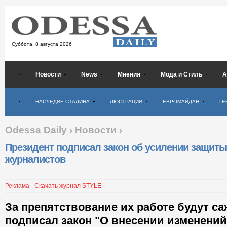
Суббота,
8 августа 2026
Новости
News
Мнения
Мода и Стиль
А
Психология
НАСЛЕДИЕ СТАЛИНА
ЛЮСТРАЦИИ
ЕВРОМАЙДАН
ГЕ
Odessa Daily
›
Новости
›
Президент подписал закон об усилении защиты
журналистов
Реклама
Скачать журнал STYLE
За препятствование их работе будут са
подписал закон "О внесении изменени