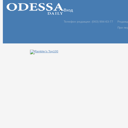
Вход
Телефон редакции: (063) 994-63-77
Редакц
При пер