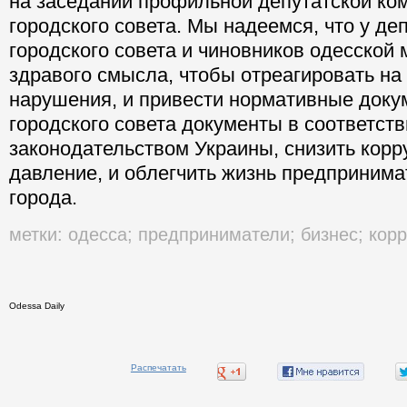
на заседании профильной депутатской ко
городского совета. Мы надеемся, что у де
городского совета и чиновников одесской 
здравого смысла, чтобы отреагировать н
нарушения, и привести нормативные доку
городского совета документы в соответст
законодательством Украины, снизить кор
давление, и облегчить жизнь предприним
города.
метки:
одесса
;
предприниматели
;
бизнес
;
кор
Odessa Daily
Распечатать