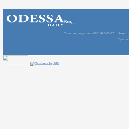
Вход
Телефон редакции: (063) 994-63-77
Редакц
При пер