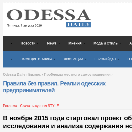
Пятница,
7 августа 2026
Новости
News
Мнения
Мода и Стиль
А
Психология
НАСЛЕДИЕ СТАЛИНА
ЛЮСТРАЦИИ
ЕВРОМАЙДАН
ГЕ
Odessa Daily
›
Бизнес
›
Проблемы местного самоуправления
›
Правила без правил. Реалии одесских
предпринимателей
Реклама
Скачать журнал STYLE
В ноябре 2015 года стартовал проект о
исследования и анализа содержания н