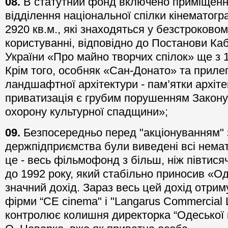
08.
В статутний фонд включено приміщенн
відділення національної спілки кінематогр
2920 кв.м., які знаходяться у безстроково
користуванні, відповідно до Постанови Кабі
України «Про майно творчих спілок» ще з 1
Крім того, особняк «Сан-Донато» та прилег
ландшафтної архітектури - пам’ятки архітект
приватизація є грубим порушенням Закону
охорону культурної спадщини»;
09.
Безпосередньо перед "акціонуванням" 
держпідприємства були виведені всі немат
це - весь фільмофонд з більш, ніж півтисяч
до 1992 року, який стабільно приносив «Оде
значний дохід. Зараз весь цей дохід отри
фірми “СЕ cinema" і "Langarus Commercial L
контролює колишня директорка “Одеської кі