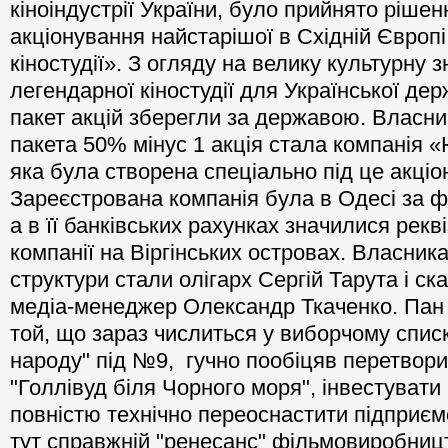
кіноіндустрії України, було прийнято рішен
акціонування найстарішої в Східній Європ
кіностудії». З огляду на велику культурну 
легендарної кіностудії для Української де
пакет акцій зберегли за державою. Власн
пакета 50% мінус 1 акція стала компанія «
яка була створена спеціально під це акціо
Зареєстрована компанія була в Одесі за 
а в її банківських рахунках значилися рек
компанії на Віргінських островах. Власника
структури стали олігарх Сергій Тарута і с
медіа-менеджер Олександр Ткаченко. Пан 
той, що зараз числиться у виборчому списк
народу" під №9, гучно пообіцяв перетвори
"Голлівуд біля Чорного моря", інвестувати
повністю технічно переоснастити підприєм
тут справжній "ренесанс" фільмовиробниц