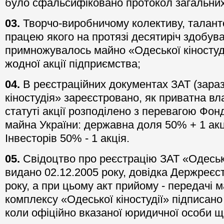
було сфальсифіковано протокол загальних
03.
Творчо-виробничому колективу, талант
працею якого на протязі десятиріч здобув
примножувалось майно «Одеської кіностуді
жодної акції підприємства;
04.
В реєстраційних документах ЗАТ (зара
кіностудія» зареєстровано, як приватна вла
статуті акції розподілено з перевагою Фо
майна України: державна доля 50% + 1 акц
Інвесторів 50% - 1 акція.
05.
Свідоцтво про реєстрацію ЗАТ «Одеськ
видано 02.12.2005 року, довідка Держреєс
року, а при цьому акт прийому - передачі 
комплексу «Одеської кіностудії» підписано 
коли офіційно вказаної юридичної особи щ