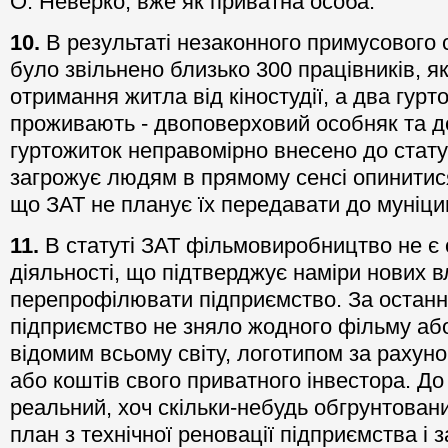
О. Неверко, вже як приватна особа.
10.
В результаті незаконного примусового
було звільнено близько 300 працівників, я
отримання житла від кіностудії, а два гурт
проживають - двоповерховий особняк та д
гуртожиток неправомірно внесено до стат
загрожує людям в прямому сенсі опинитися
що ЗАТ не планує їх передавати до муніци
11.
В статуті ЗАТ фільмовиробництво не 
діяльності, що підтверджує наміри нових в
перепрофілювати підприємство. За останні
підприємство не зняло жодного фільму або 
відомим всьому світу, логотипом за рахуно
або коштів свого приватного інвестора. До 
реальний, хоч скільки-небудь обгрунтован
план з технічної реновації підприємства і 