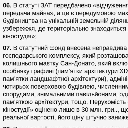
06.
В статуті ЗАТ передбачено «відчуженн
передача майна», а це є передумовою махі
будівництва на унікальній земельній діля
узбережжя, де територіально знаходиться
кіностудія»;
07.
В статутний фонд внесена неправдива о
господарського комплексу, який розташова
колишнього маєтку Сан-Донато, який вклю
особняку графині (пам’ятки архітектури XIX
пам’ятки ландшафтної архітектури), адмін
чотирьох поверховою будівлею, численни
спорудами, знімальними павільйонами, оди
пам’яткою архітектури, тощо. Нерухомість
кіностудії» оцінено лише в 30 млн. гри.., щ
реальної вартості, його ціну штучно заниж