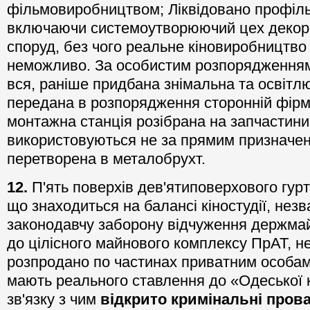
фільмовиробництвом; Ліквідовано профільні
включаючи системоутворюючий цех декора
споруд, без чого реальне кіновиробництво н
неможливо. За особистим розпорядженням
вся, раніше придбана знімальна та освітл
передана в розпорядження сторонній фірм
монтажна станція розібрана на запчастини
використовуються не за прямим призначенн
перетворена в металобрухт.
1
2
.
П'ять поверхів дев'ятиповерхового гурт
що знаходиться на балансі кіностудії, нез
законодавчу заборону відчуження держмай
до цілісного майнового комплексу ПрАТ, н
розпродано по частинах приватним особам,
мають реального ставлення до «Одеської кі
зв'язку з чим
відкрито кримінальн
і
пров