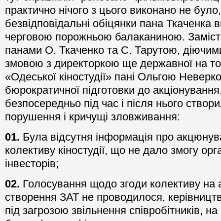
практично нічого з цього виконано не було, 
безвідповідальні обіцянки пана Ткаченка 
черговою порожньою балаканиною. Замість
панами О. Ткаченко та С. Тарутою, діючи
змовою з директоркою ще державної на т
«Одеської кіностудії» пані Ольгою Неверко,
бюрократичної підготовки до акціонування, 
безпосередньо під час і після нього створил
порушення і кричущі зловживання:
01.
Була відсутня інформація про акцюнува
колективу кіностудії, що не дало змогу орг
інвесторів;
02.
Голосування щодо згоди колективу на 
створення ЗАТ не проводилося, керівницт
під загрозою звільнення співробітників, на 