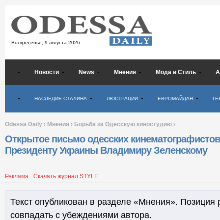
Воскресенье,
9 августа 2026
Новости
News
Мнения
Мода и Стиль
А
Психология
НАСЛЕДИЕ СТАЛИНА
ЛЮСТРАЦИИ
ЕВРОМАЙДАН
ГЕ
Odessa Daily
›
Мнения
›
Борьба за Одесскую киностудию
›
Открытое письмо одесских кинематографистов
Президенту Украины Владимиру Зеленскому
Реклама
Скачать журнал STYLE
Текст опубликован в разделе «Мнения». Позиция 
совпадать с убеждениями автора.