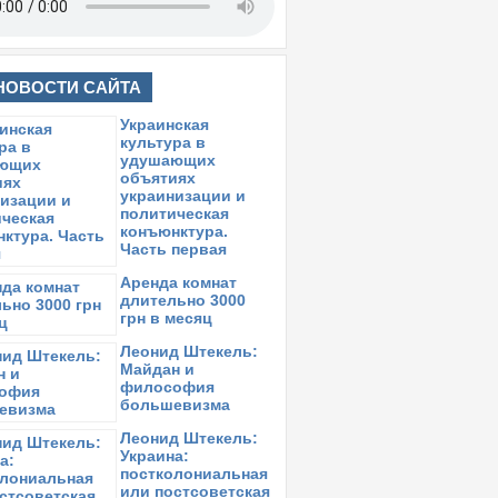
НОВОСТИ САЙТА
Украинская
культура в
удушающих
объятиях
украинизации и
политическая
конъюнктура.
Часть первая
Аренда комнат
длительно 3000
грн в месяц
Леонид Штекель:
Майдан и
философия
большевизма
Леонид Штекель:
Украина:
постколониальная
или постсоветская