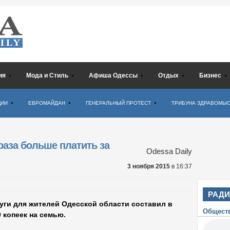
ия
Мода и Стиль
Афиша Одессы
Отдых
Бизнес
ЦИИ
ЕВРОМАЙДАН
ГЕНЕРАЛЬНЫЙ ПРОТЕСТ
ТРИБУНА ЗДРАВОМЫ
раза больше платить за
Odessa Daily
3 ноября 2015
в 16:37
РАД
уги для жителей Одесской области составил в
Общест
0 копеек на семью.