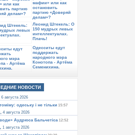
мафии» или как
де работающие судебные терминалы?
остановить
партию «Доверяй
реда,
3 октября 2018
в 09:33:
десский активист Александр Гумиров об
делам»?
кстрадиции в Россию
Леонид Штекель: О
150 мудрых левых
оскресенье,
30 сентября 2018
в 11:57:
интеллектуалах.
есколько слов о львовском трагифарсе
Плачь!
онедельник,
24 сентября 2018
в 11:21:
Одесситы едут
 ситуации вокруг Национальной полиции
поддержать
 Одесской области
народного мэра
Конотопа - Артёма
Семенихина.
ЕДНИЕ НОВОСТИ
,
6 августа 2026
томіму: одеську i не тiльки
15:57
к,
4 августа 2026
води» Аудрюса Бальчетiса
12:52
а,
1 августа 2026