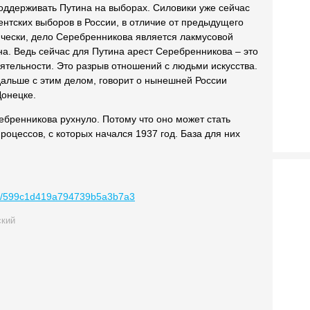
оддерживать Путина на выборах. Силовики уже сейчас
нтских выборов в России, в отличие от предыдущего
ически, дело Серебренникова является лакмусовой
. Ведь сейчас для Путина арест Серебренникова – это
тельности. Это разрыв отношений с людьми искусства.
 дальше с этим делом, говорит о нынешней России
Донецке.
ебренникова рухнуло. Потому что оно может стать
оцессов, с которых начался 1937 год. База для них
/23/599c1d419a794739b5a3b7a3
ский