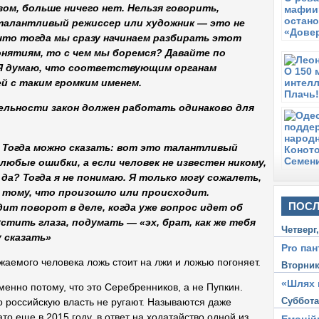
Г
ом, больше ничего нет. Нельзя говорить,
талантливый режиссер или художник — это не
С
что тогда мы сразу начинаем разбирать этот
О
э
онятиям, то с чем мы боремся? Давайте по
 Я думаю, что соответствующим органам
В
й с таким громким именем.
Н
П
льности закон должен работать одинаково для
О
в
? Тогда можно сказать: вот это талантливый
 любые ошибки, а если человек не известен никому,
 да? Тогда я не понимаю. Я только могу сожалеть,
 тому, что произошло или происходит.
ПОСЛ
ит поворот в деле, когда уже вопрос идет об
стить глаза, подумать — «эх, брат, как же тебя
Четверг
у сказать»
Pro пан
ажаемого человека ложь стоит на лжи и ложью погоняет.
Вторни
«Шлях 
енно потому, что это Серебренников, а не Пупкин.
Суббот
о российскую власть не ругают. Называются даже
то еще в 2015 году, в ответ на ходатайство одной из