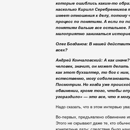
которые ошиблись каким-то образ
насколько Кирилл Серебренников 
имеет отношения к делу, потому 
процесс по понятиям. А если по п
понятиям дальше все остальное.
малоприятно заниматься историе
Олег Богданов:
В нашей действите
всех?
Андрей Кончаловский:
А как иначе
человек, значит, он может делать
как этот бухгалтер, то бог с ним,
естественно, могу соболезновать
Посмотрим. Но когда уже происход
обвинении, кроме того, чтобы опу
угораздило» — это все, что я мог
Надо сказать, что в этом интервью ув
Во-первых, предъявлено обвинение им
Этого не скрывают даже те, кто обычн
конкретные даты: следствие было нача