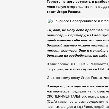
Терпеть не могу вступать в разбор
меня такую оторопь, что я не выд
текст Игоря Розова:
«Я, вот, не могу себе представит
режиссер, - к примеру, из Голливу
представляю себе такого просител
большой мастер может получить з
просит мастера. Это я к скандалу
деньгами из госбюджета, то надо
В этих словах ВСЕ ЛОЖЬ! Разумеется, 
ситуацией, но в этом случае он ОБЯЗА
Итак, по этому посту Игоря Розова, ч
Во-первых, речь идет не о постановке
коммерческое предприятие по съемке 
ЭКСПЕРИМЕНТАЛЬНЫХ театральных пос
(США) такие постановки осуществляют
частных фондов и т.д.) Часть подобны