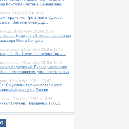
эра Конотопа - Артёма Семенихина.
етверг,
2 мая 2019
в 10:16:
арк Гордиенко: Про 2 мая в Одессе.
юансы. Заметки очевидца...
ятница,
26 октября 2018
в 15:17:
елеканал Дождь опубликовал завещание
ежиссера Олега Сенцова
оскресенье,
14 октября 2018
в 19:49:
иктор Глеба: Стихи по случаю Томаса
оскресенье,
14 октября 2018
в 19:37:
ихаил Авдуевский: Русско-украинская
ойна в американском доме престарелых
реда,
10 октября 2018
в 13:47:
БК: Социологи зафиксировали рост
импатий украинцев к России
торник,
9 октября 2018
в 10:39:
ихаил Голубев: Порошенко, Прошу
читаться!
торник,
9 октября 2018
в 10:24:
Автомайдан» к предпринимателям
ИО
дессы: Давайте брать налоговую на