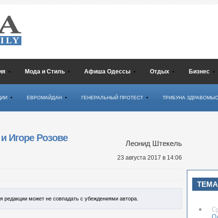
ия
Мода и Стиль
Афиша Одессы
Отдых
Бизнес
ЦИИ
ЕВРОМАЙДАН
ГЕНЕРАЛЬНЫЙ ПРОТЕСТ
ТРИБУНА ЗДРАВОМЫ
и Игоре Розове
Леонид Штекель
23 августа 2017
в 14:06
ТЕМА
ия редакции может не совпадать с убеждениями автора.
С
О