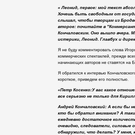
« Леонид, первое: мой текст абсо
Хочешь быть свободным от государ
слышал, чтобы творцам из Бродве
второе: почитайте в "Коммерсант
Кончаловским. Оно вышло вчера. М
истерики, Леонид. Главбух и дире
Я не буду комментировать слова Игоря
коммерческих спектаклей, прежде все
начинающих авторов не ставятся на Бро
Я обратился к интервью Кончаловског
короткое, приведем его полностью.
«Петр Косенко:У вас какое отноше
все серьезно не только для Кирил
Андрей Кончаловский:
А если бы н
кто бы обратил внимание? А так
ежедневно достаточное количеств
очевидно, следователи, силовые 
обнаружили, что делать? У меня, 