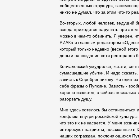
«общественных структур», занимающе
никто не думал, что за этим что-то ре
Во-вторых, любой человек, ведущий биз
всегда приходится нарушать при этом 
можно в чем-то обвинить. Я уверен, ч
РИАКа и главным редактором «Одесског
который только недавно (весной этог
деньги на создание сети ресторанов 
Кончаловский умудрился, кстати, снят
сумасшедшие убытки. И надо сказать, 
зависть к Серебренникову. Ни один из
себе фразы о Пупкине. Зависть - вооб
хорошо известен, а сейчас несколько
разорвать душу.
Мне здесь хотелось бы остановиться и
конфликт внутри российской культуры
что это их не касается. У меня возник
интересуют патриоты, посаженные в К
наших сограждан, поклоняющихся Пути