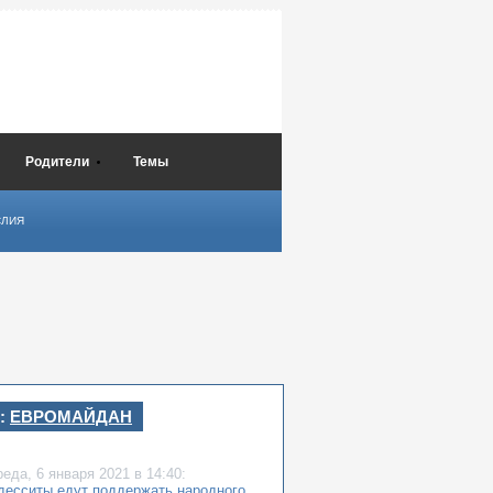
Родители
Темы
СЛИЯ
:
ЕВРОМАЙДАН
реда,
6 января 2021
в 14:40:
десситы едут поддержать народного