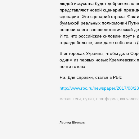
людей искусства будет добровольно п
представляют новой сценарий президе
сценария. Это сценарий страха. Факт
бумажкой реальных полномочий Путина
пощечина его внешнеполитической дея
И то, что российские силовики прут и
гораздо больше, чем даже события в 
В интересах Украины, чтобы дело Сер
одним из первых новых Кремлевских пр
почти готова.
PS. Для справки, статья в РБК:
http://www.rbc.ru/newspaper/2017/08
метки:
теги
;
путин
;
платформа
;
кончалов
Леонид Штекель