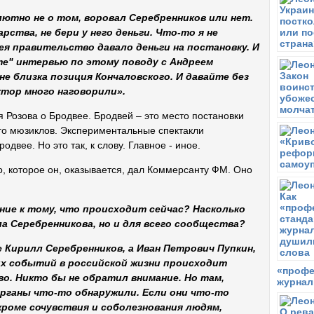
В
лютно не о том, воровал Серебренников или нет.
В
ства, не бери у него деньги. Что-то я не
С
я правительство давало деньги на постановку. И
З
е" интервью по этому поводу с Андреем
С
не близка позиция Кончаловского. И давайте без
Ю
ктор много наговорили».
д
 Розова о Бродвее. Бродвей – это место постановки
С
Ю
го мюзиклов. Экспериментальные спектакли
ок
двее. Но это так, к слову. Главное - иное.
Ч
о, которое он, оказывается, дал Коммерсанту ФМ. Оно
В
г
к
ние к тому, что происходит сейчас? Насколько
Ч
ла Серебренникова, но и для всего сообщества?
М
«
е Кирилл Серебренников, а Иван Петрович Пупкин,
н
их событий в российской жизни происходит
с
«профе
п
о. Никто бы не обратил внимание. Но там,
журнал
органы что-то обнаружили. Если они что-то
С
кроме сочувствия и соболезнования людям,
О