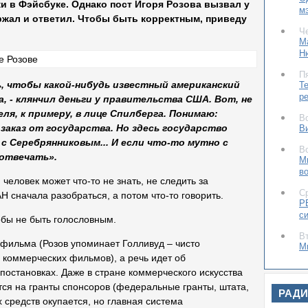
ки в Фэйсбуке. Однако пост Игоря Розова вызвал у
м
ержал и ответил. Чтобы быть корректным, приведу
Ч
М
Н
П
ь, чтобы какой-нибудь известный американский
Т
р
да, - клянчил деньги у правительства США. Вот, не
я, к примеру, в лице Спилберга. Понимаю:
В
аказ от государства. Но здесь государство
В
 с Серебрянниковым... И если что-то мутно с
В
 отвечать».
М
в
человек может что-то не знать, не следить за
С
Н сначала разобраться, а потом что-то говорить.
Р
с
тобы не быть голословным.
В
 фильма (Розов упоминает Голливуд – чисто
М
коммерческих фильмов), а речь идет об
от
тановках. Даже в стране коммерческого искусства
В
ся на гранты спонсоров (федеральные гранты, штата,
«
РАД
х средств окупается, но главная система
О