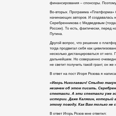
финансирования – спонсоры. Поэтому 
Во-вторых. Программа «Платформа» б
начинающих авторов. И создавалась 
Серебренникова с Медведевым (тогда
России). То есть, фактически, перед 
Путина.
Другой вопрос, что решение о платфо
тогда продвигал себя как цивилизован
несколько дистанцироваться от него. П
дальнейшем. Но совершенно очевидно
не светит получить такой грант, он же
В ответ на пост Игоря Розова я написа
«
Игорь Николаевич! Стыдно такую
незачем об этом писать. Серебрен
спектакли. А эти спектакли уже г
истории. Даже Калягин, который 
этому поводу. Как Вам только не 
В ответ Игорь Розов мне ответил: