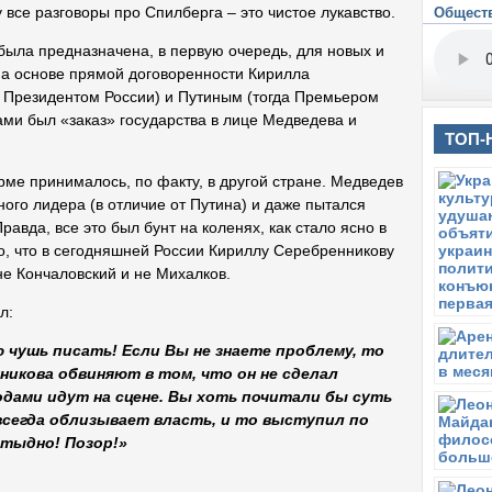
к
все разговоры про Спилберга – это чистое лукавство.
Общест
П
ыла предназначена, в первую очередь, для новых и
Ч
на основе прямой договоренности Кирилла
ж
 Президентом России) и Путиным (тогда Премьером
П
нами был «заказ» государства в лице Медведева и
Ли
ТОП-
«
П
рме принималось, по факту, в другой стране. Медведев
М
ного лидера (в отличие от Путина) и даже пытался
Пя
равда, все это был бунт на коленях, как стало ясно в
П
, что в сегодняшней России Кириллу Серебренникову
Эт
 не Кончаловский и не Михалков.
а
Н
л:
В
 чушь писать! Если Вы не знаете проблему, то
Ю
никова обвиняют в том, что он не сделал
В
одами идут на сцене. Вы хоть почитали бы суть
В
всегда облизывает власть, и то выступил по
с
стыдно! Позор!»
В
Эр