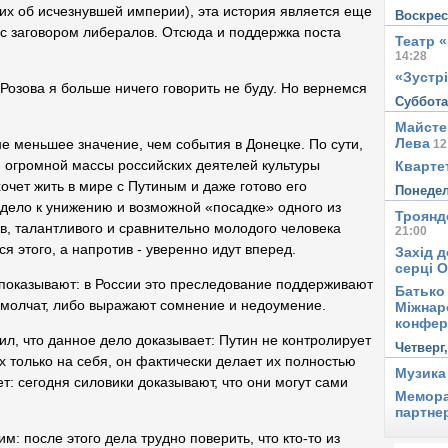
х об исчезнувшей империи), эта история является еще
Воскре
с заговором либералов. Отсюда и поддержка поста
Театр 
14:28
«Зустрі
Розова я больше ничего говорить не буду. Но вернемся
Суббот
Майсте
Лева
не меньшее значение, чем события в Донецке. По сути,
12
 огромной массы российских деятелей культуры
Квартет
чет жить в мире с Путиным и даже готово его
Понеде
 дело к унижению и возможной «посадке» одного из
Троянд
, талантливого и сравнительно молодого человека
21:00
ся этого, а напротив - уверенно идут вперед.
Захід д
серці 
 показывают: в России это преследование поддерживают
Батько 
молчат, либо выражают сомнение и недоумение.
Міжнар
конфер
ил, что данное дело доказывает: Путин не контролирует
Четверг
их только на себя, он фактически делает их полностью
Музика
: сегодня силовики доказывают, что они могут сами
Мемора
партне
м: после этого дела трудно поверить, что кто-то из