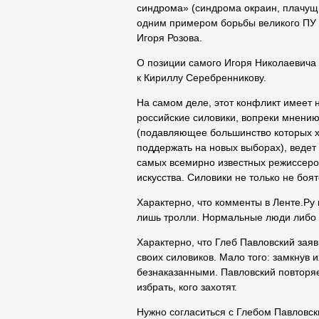
синдрома» (синдрома окраин, плачущи
одним примером борьбы великого ПУ 
Игоря Розова.
О позиции самого Игоря Николаевича 
к Кириллу Серебренникову.
На самом деле, этот конфликт имеет 
российские силовики, вопреки мнению
(подавляющее большинство которых хо
поддержать на новых выборах), ведет
самых всемирно известных режиссеров
искусства. Силовики не только не боят
Характерно, что комменты в Ленте.Ру
лишь тролли. Нормальные люди либо 
Характерно, что Глеб Павловский заяв
своих силовиков. Мало того: замкнув 
безнаказанными. Павловский повторяет
избрать, кого захотят.
Нужно согласиться с Глебом Павловски