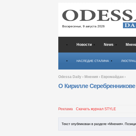
Воскресенье,
9 августа 2026
Новости
News
Мнен
Психология
НАСЛЕДИЕ СТАЛИНА
ЛЮСТРА
Odessa Daily
›
Мнения
›
Евромайдан
›
О Кирилле Серебренникове 
Реклама
Скачать журнал STYLE
Текст опубликован в разделе «Мнения». Позиц