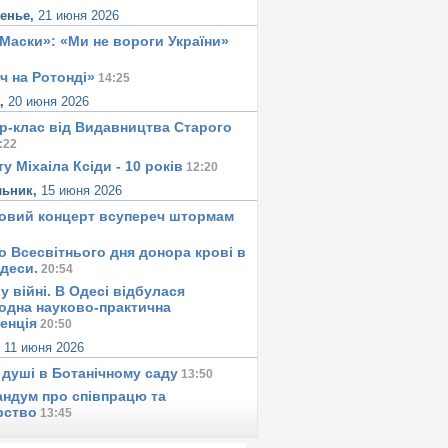
сенье,
21 июня 2026
«Маски»: «Ми не вороги України»
ч на Ротонді»
14:25
а,
20 июня 2026
р-клас від Видавництва Старого
:22
у Міхаіла Ксіди - 10 років
12:20
льник,
15 июня 2026
овий концерт всупереч штормам
о Всесвітнього дня донора крові в
Одеси.
20:54
у вiйнi. В Одесi вiдбулася
одна науково-практична
енція
20:50
,
11 июня 2026
 душi в Ботанiчному саду
13:50
ндум про співпрацю та
рство
13:45