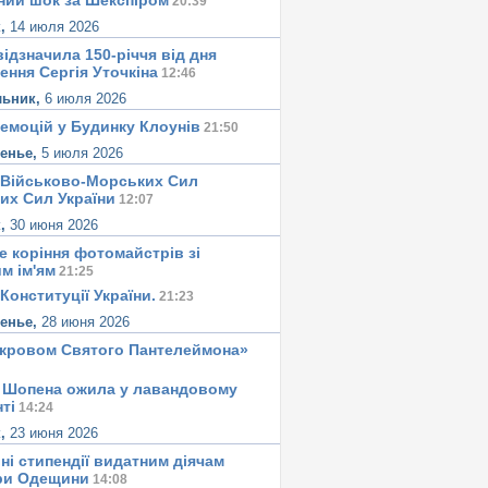
ний шок за Шекспіром
20:39
к,
14 июля 2026
ідзначила 150-річчя від дня
ення Сергія Уточкіна
12:46
льник,
6 июля 2026
 емоцій у Будинку Клоунів
21:50
сенье,
5 июля 2026
 Військово-Морських Сил
их Сил України
12:07
к,
30 июня 2026
е корiння фотомайстрiв зі
м iм'ям
21:25
Конституцiї України.
21:23
сенье,
28 июня 2026
окровом Святого Пантелеймона»
 Шопена ожила у лавандовому
тi
14:24
к,
23 июня 2026
ні стипендії видатним діячам
ри Одещини
14:08