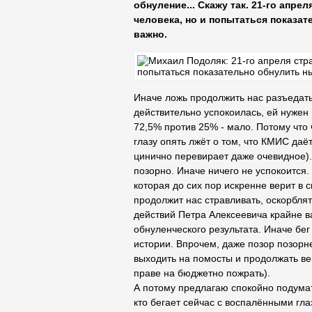
обнуление... Скажу так. 21-го апре
человека, но и попытаться показат
важно.
Иначе ложь продолжить нас разъедать.
действительно успокоилась, ей нуже
72,5% против 25% - мало. Потому что 
глазу опять лжёт о том, что КМИС даё
цинично перевирает даже очевидное).
позорно. Иначе ничего не успокоится.
которая до сих пор искренне верит в
продолжит нас стравливать, оскорбля
действий Петра Алексеевича крайне в
обнуленческого результата. Иначе бег
истории. Впрочем, даже позор позор
выходить на помосты и продолжать ве
праве на бюджетно пожрать).
А потому предлагаю спокойно подумат
кто бегает сейчас с воспалёнными гла