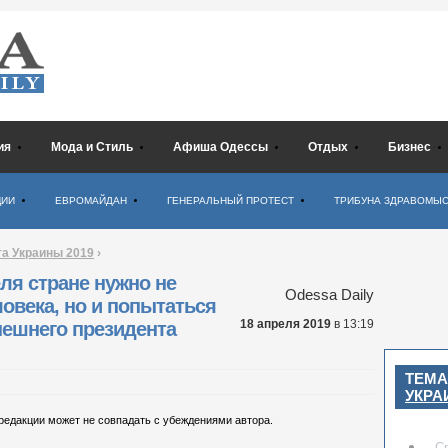
ия
Мода и Стиль
Афиша Одессы
Отдых
Бизнес
ЦИИ
ЕВРОМАЙДАН
ГЕНЕРАЛЬНЫЙ ПРОТЕСТ
ТРИБУНА ЗДРАВОМЫ
а Украины 2019
›
ля стране нужно не
Odessa Daily
овека, но и попытаться
18 апреля 2019
в 13:19
нешнего президента
ТЕМА
УКРА
 редакции может не совпадать с убеждениями автора.
С