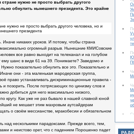
ля стране нужно не просто выбрать другого
О
ельно обнулить нынешнего президента. Это крайне
У
П
З
П
Vy
ул
 Иначе никаких уроков. И потому, чтобы страна
т
н максимально огромный разрыв. Нынешние КМИСовские
П
человек все равно выходит на тел
еканал и на голубом
Ю
т ему шанс в виде 61 на 39. Понимаете? Заведомо и
П
 Нужно показательно обнулить все это. Показательно и
Ч
 Иначе они - эта маленькая мародерская группа,
М
 своё право устанавливать дискриминационные правила -
Ч
ть и позорить. После потрясающих по цинизму слов и
М
ажно добиться для него максимально низкого,
н
 по кругу. Как уже не раз бывало в нашей славной юной
ч
нейший не мешает этим махровым аутсайдерам
о
щать о своём мессианстве, мракобесии и обязательном
С
Л
ь над несколькими парадоксами. Прежде всего, тем,
ук
зами и неистово орет, что с падением Порошенко падет
РАД
С