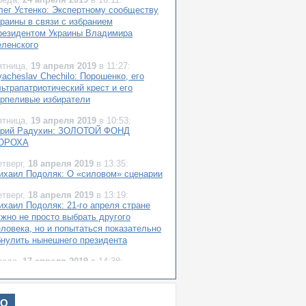
лег Устенко: Экспертному сообществу
краины в связи с избранием
резидентом Украины Владимира
еленского
ятница,
19 апреля 2019
в 11:27:
acheslav Chechilo: Порошенко, его
ьтрапатриотический крест и его
ерпеливые избиратели
ятница,
19 апреля 2019
в 10:53:
рий Радухин: ЗОЛОТОЙ ФОНД
ОРОХА
етверг,
18 апреля 2019
в 13:35:
ихаил Подоляк: О «силовом» сценарии
етверг,
18 апреля 2019
в 13:19:
ихаил Подоляк: 21-го апреля стране
ужно не просто выбрать другого
еловека, но и попытаться показательно
бнулить нынешнего президента
реда,
17 апреля 2019
в 14:38:
еонид Штекель: 21 апреля 2019 –
раинская элита у разбитого корыта
ИО
реда,
17 апреля 2019
в 10:34: