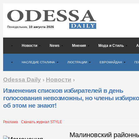
Понедельник,
10 августа 2026
Новости
News
Мнения
Мода и Стиль
А
Психология
НАСЛЕДИЕ СТАЛИНА
ЛЮСТРАЦИИ
ЕВРОМАЙДАН
ГЕ
Odessa Daily
›
Новости
›
Изменения списков избирателей в день
голосования невозможны, но члены избирк
об этом не знают!
Реклама
Скачать журнал STYLE
Малиновский районны