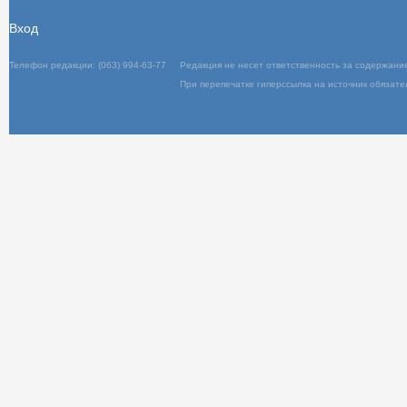
Вход
Телефон редакции: (063) 994-63-77
Редакц
При пер