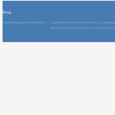
Вход
Телефон редакции: (063) 994-63-77
Редакц
При пер