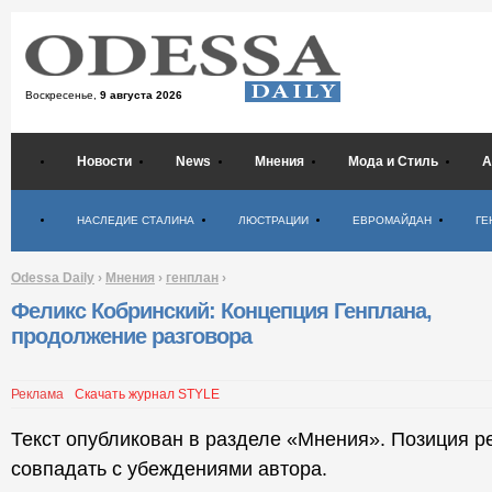
Воскресенье,
9 августа 2026
Новости
News
Мнения
Мода и Стиль
А
Психология
НАСЛЕДИЕ СТАЛИНА
ЛЮСТРАЦИИ
ЕВРОМАЙДАН
ГЕ
Odessa Daily
›
Мнения
›
генплан
›
Феликс Кобринский: Концепция Генплана,
продолжение разговора
Реклама
Скачать журнал STYLE
Текст опубликован в разделе «Мнения». Позиция р
совпадать с убеждениями автора.