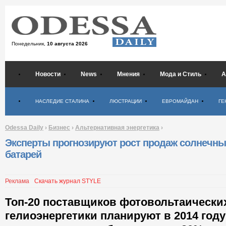
Понедельник,
10 августа 2026
Новости
News
Мнения
Мода и Стиль
А
Психология
НАСЛЕДИЕ СТАЛИНА
ЛЮСТРАЦИИ
ЕВРОМАЙДАН
ГЕ
Odessa Daily
›
Бизнес
›
Альтернативная энергетика
›
Эксперты прогнозируют рост продаж солнечны
батарей
Реклама
Скачать журнал STYLE
Топ-20 поставщиков фотовольтаически
гелиоэнергетики планируют в 2014 год