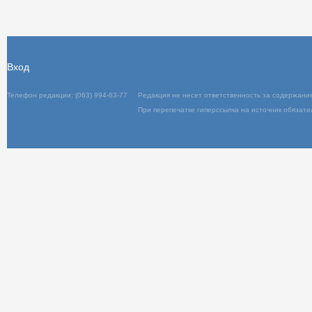
Вход
Телефон редакции: (063) 994-63-77
Редакц
При пер