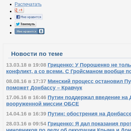
Распечатать
Новости по теме
13.03.18 в 19:08
Гриценко: У Порошенко не тол
конфликт, а со всеми. С Гройсманом вообще п
08.08.16 в 17:37
Минский процесс остановил Пут
поможет Донбассу – Кравчук
17.06.16 в 16:46
Путин поддержал введение на 
вооруженной миссии ОБСЕ
14.04.16 в 16:39
Путин: обострения на Донбассе
28.03.16 в 09:54
Гриценко: Я дал показания про
чиновников по делу об оккупации Крыма и До