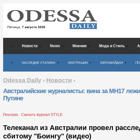
Пятница,
7 августа 2026
Новости
News
Мнения
Мода и Стиль
А
Психология
НАСЛЕДИЕ СТАЛИНА
ЛЮСТРАЦИИ
ЕВРОМАЙДАН
ГЕ
Odessa Daily
›
Новости
›
Австралийские журналисты: вина за MH17 лежи
Путине
Реклама
Скачать журнал STYLE
Телеканал из Австралии провел рассле
сбитому "Боингу" (видео)