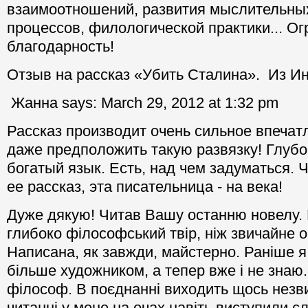
взаимоотношений, развития мыслительны
процессов, филологической практики...
Ог
благодарность!
Отзыв на рассказ «Убить Сталина». Из Ин
Жанна says: March 29, 2012 at 1:32 pm
Рассказ производит очень сильное впечат
даже предположить такую развязку! Глуб
богатый язык. Есть, над чем задуматься. 
ее рассказ, эта писательница - на века!
Дуже дякую! Читав Вашу останню новелу.
глибоко філософський твір, ніж звичайне 
Написана, як завжди, майстерно. Раніше 
більше художником, а тепер вже і не знаю
філософ. В поєднанні виходить щось незв
читанні у мене на очах навіть виступили с