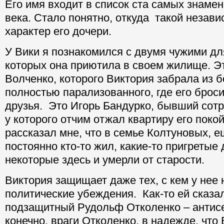
Его имя входит в список ста самых знаме
века. Стало понятно, откуда такой незав
характер его дочери.
У Вики я познакомился с двумя чужими дл
которых она приютила в своем жилище. Э
Волченко, которого Виктория забрала из 
полностью парализованного, где его броси
друзья. Это Игорь Бандурко, бывший сотр
у которого отчим отжал квартиру его поко
рассказал мне, что в семье Колтуновых, е
постоянно кто-то жил, какие-то пригретые
некоторые здесь и умерли от старости.
Виктория защищает даже тех, с кем у нее
политические убеждения. Как-то ей сказал
подзащитный Рудольф Отколенко – антисе
конечно, враги Отколенко, в надежде, что