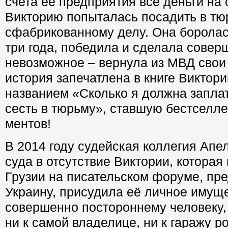
счета ее предприятия все деньги на с
Викторию попыталась посадить в тю
сфабрикованному делу. Она боролас
три года, победила и сделала совер
невозможное – вернула из МВД свои
история запечатлена в книге Виктори
названием «Сколько я должна заплат
сесть в тюрьму», ставшую бестселл
ментов!
В 2014 году судейская коллегия Апе
суда в отсутствие Виктории, которая
Грузии на писательском форуме, пр
Украину, присудила её личное имуще
совершенно постороннему человеку
ни к самой владелице, ни к гаражу р