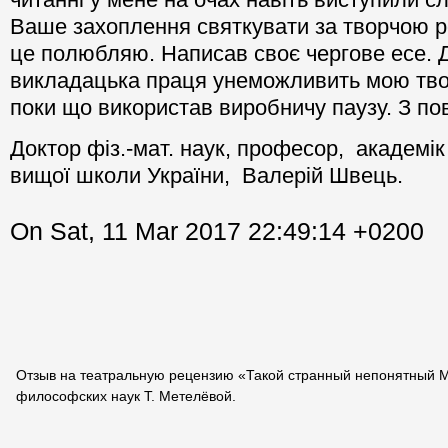
Ваше захоплення святкувати за творчою р
це полюбляю. Написав своє чергове есе. Д
викладацька праця унеможливить мою твор
поки що використав виробничу паузу. З по
Доктор фіз.-мат. наук, професор, академік 
вищої школи України, Валерій Швець.
On Sat, 11 Mar 2017 22:49:14 +0200
Отзыв на театральную рецензию «Такой странный непонятный 
философских наук Т. Метелёвой.