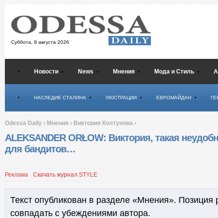
Суббота,
8 августа 2026
Новости
News
Мнения
Мода и Стиль
А
Психология
НАСЛЕДИЕ СТАЛИНА
ЛЮСТРАЦИИ
ЕВРОМАЙДАН
ГЕ
Odessa Daily
›
Мнения
›
Виктория Колтунова
›
ALEKSANDER ORŁOW: Виктория, такая неудоб
для бандитов…
Реклама
Скачать журнал STYLE
Текст опубликован в разделе «Мнения». Позиция 
совпадать с убеждениями автора.