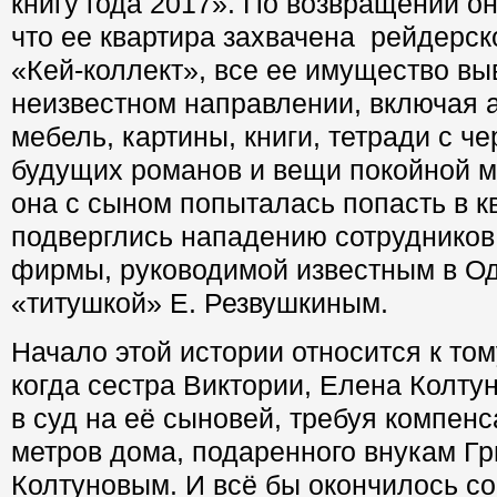
книгу года 2017». По возвращении о
что ее квартира захвачена рейдерс
«Кей-коллект», все ее имущество вы
неизвестном направлении, включая 
мебель, картины, книги, тетради с ч
будущих романов и вещи покойной м
она с сыном попыталась попасть в к
подверглись нападению сотрудников
фирмы, руководимой известным в О
«титушкой» Е. Резвушкиным.
Начало этой истории относится к том
когда сестра Виктории, Елена Колту
в суд на её сыновей, требуя компенс
метров дома, подаренного внукам Г
Колтуновым. И всё бы окончилось со