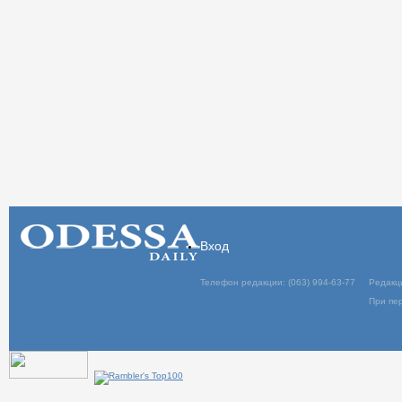
Вход
Телефон редакции: (063) 994-63-77
Редакц
При пер