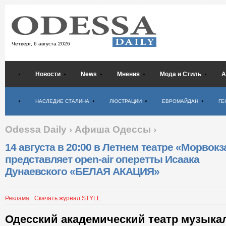
Четверг,
6 августа 2026
Новости
News
Мнения
Мода и Стиль
А
Психология
НАСЛЕДИЕ СТАЛИНА
ЛЮСТРАЦИИ
ЕВРОМАЙДАН
ГЕ
Odessa Daily
›
Афиша Одессы
›
14 августа в 20:00 в Летнем театре «Морвокз
представляет open-air оперетты Исаака
Дунаевского «БЕЛАЯ АКАЦИЯ»
Реклама
Скачать журнал STYLE
Одесский академический театр музыка