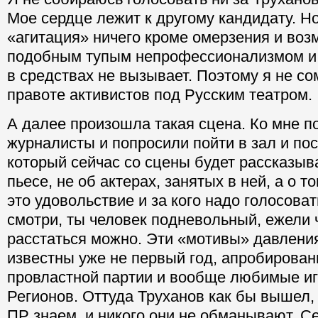
Мое сердце лежит к другому кандидату. Но
«агитация» ничего кроме омерзения и во
подобным тупым непрофессионализмом и
в средствах не вызывает. Поэтому я не с
правоте активистов под Русским театром.
А далее произошла такая сцена. Ко мне п
журналисты и попросили пойти в зал и по
который сейчас со сцены будет рассказыв
пьесе, не об актерах, занятых в ней, а о т
это удовольствие и за кого надо голосовать
смотри, ты человек подневольный, ежели ч
расстаться можно. Эти «мотивы» давлени
известны уже не первый год, апробирова
провластной партии и вообще любимые и
Регионов. Оттуда Труханов как бы вышел,
ПР знаем, и никого они не обманывают. С