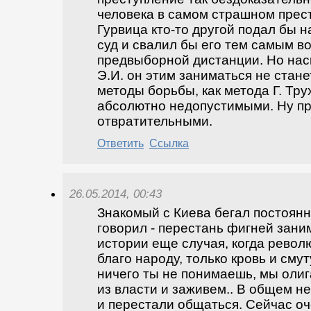
человека в самом страшном прес
Гурвица кто-то другой подал бы н
суд и свалил бы его тем самым в
предвыборной дистанции. Но нас
Э.И. он этим заниматься не стане
методы борьбы, как метода Г. Тр
абсолютно недопустимыми. Ну п
отвратительными.
Ответить
Ссылка
26.05.2014, 00:43
Знакомый с Киева бегал постоянн
говорил - перестань фигней зани
истории еще случая, когда рево
благо народу, только кровь и смут
ничего ты не понимаешь, мы оли
из власти и заживем.. В общем н
и перестали общаться. Сейчас оч