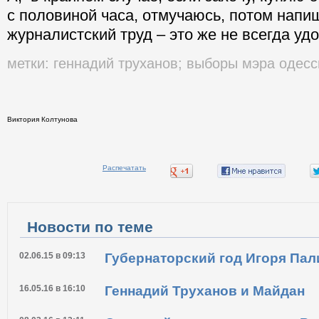
с половиной часа, отмучаюсь, потом напиш
журналистский труд – это же не всегда уд
метки:
геннадий труханов
;
выборы мэра одес
Виктория Колтунова
Распечатать
Новости по теме
02.06.15 в 09:13
Губернаторский год Игоря Па
16.05.16 в 16:10
Геннадий Труханов и Майдан