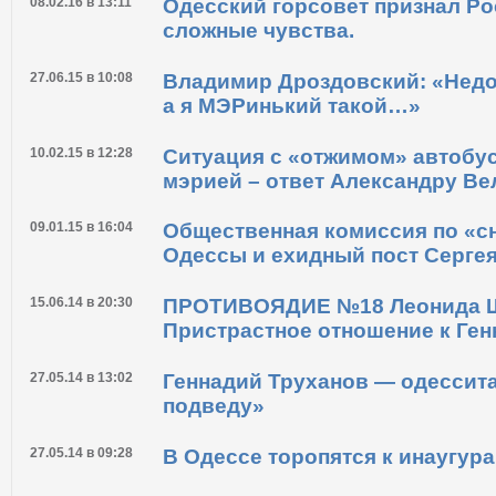
08.02.16 в 13:11
Одесский горсовет признал Р
сложные чувства.
27.06.15 в 10:08
Владимир Дроздовский: «Недо
а я МЭРинький такой…»
10.02.15 в 12:28
Ситуация с «отжимом» автобу
мэрией – ответ Александру В
09.01.15 в 16:04
Общественная комиссия по «с
Одессы и ехидный пост Серге
15.06.14 в 20:30
ПРОТИВОЯДИЕ №18 Леонида Ш
Пристрастное отношение к Ге
27.05.14 в 13:02
Геннадий Труханов — одессита
подведу»
27.05.14 в 09:28
В Одессе торопятся к инаугур