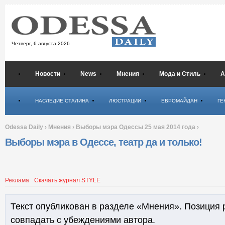
Четверг,
6 августа 2026
Новости
News
Мнения
Мода и Стиль
А
Психология
НАСЛЕДИЕ СТАЛИНА
ЛЮСТРАЦИИ
ЕВРОМАЙДАН
ГЕ
Odessa Daily
›
Мнения
›
Выборы мэра Одессы 25 мая 2014 года
›
Выборы мэра в Одессе, театр да и только!
Реклама
Скачать журнал STYLE
Текст опубликован в разделе «Мнения». Позиция 
совпадать с убеждениями автора.