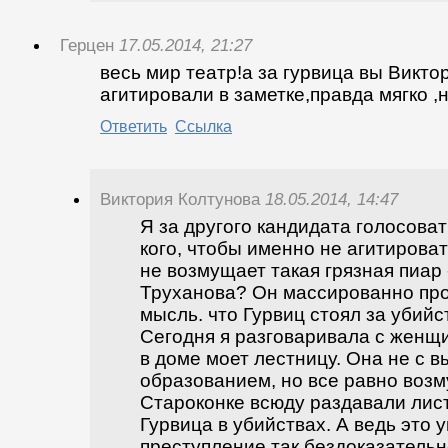
Герцен
17.05.2014, 21:27
весь мир театр!а за гурвица вы Викто
агитировали в заметке,правда мягко ,но
Ответить
Ссылка
Виктория Колтунова
18.05.2014, 14:47
Я за другого кандидата голосоват
кого, чтобы именно не агитироват
не возмущает такая грязная пиар
Труханова? Он массированно про
мысль. что Гурвиц стоял за убийс
Сегодня я разговаривала с женщи
в доме моет лестницу. Она не с 
образованием, но все равно возм
Староконке всюду раздавали лис
Гурвица в убийствах. А ведь это 
преступление так бездоказательн