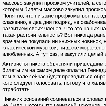
массово закупил профком учителей, а сего
которым билеты массово закупил профко
Понятно, что никакие профкомы вот так в
слаженно, в два дня подряд, не озабочив
развитием своих членов. Что это на них н
такая расточительность? Вот никогда ране
врачам не покупали ни книжных новинок, н
классической музыкой, ни даже мороженог
влюбленных. А тут раз, и закупили целый 
Активисты пикета объясняли пришедшим з
билеты им на самом деле оплатил Геннади
там в зале сейчас будет проводиться обра
кого следует голосовать, потому что халя
отработать.
Никаких оснований сомневаться в словах 
не было. Потому что Геннадий Труханов, 