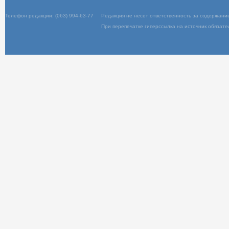
Вход
Телефон редакции: (063) 994-63-77
Редакц
При пер