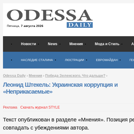
Пятница,
7 августа 2026
Новости
News
Мнения
Мода и Стиль
А
Психология
НАСЛЕДИЕ СТАЛИНА
ЛЮСТРАЦИИ
ЕВРОМАЙДАН
ГЕ
Odessa Daily
›
Мнения
›
Победа Зеленского. Что дальше?
›
Леонид Штекель: Украинская коррупция и
«Неприкасаемые»
Реклама
Скачать журнал STYLE
Текст опубликован в разделе «Мнения». Позиция р
совпадать с убеждениями автора.