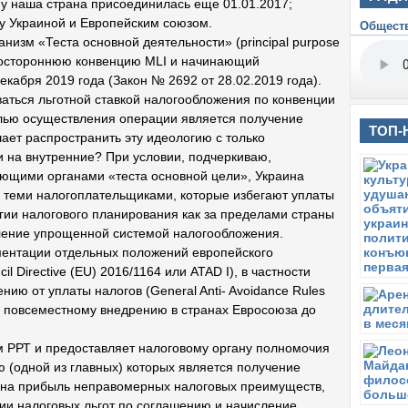
у наша страна присоединилась еще 01.01.2017;
Т
у Украиной и Европейским союзом.
Общест
Ч
низм «Теста основной деятельности» (principal purpose
О
огостороннюю конвенцию MLI и начинающий
п
екабря 2019 года (Закон № 2692 от 28.02.2019 года).
п
ваться льготной ставкой налогообложения по конвенции
Р
Г
елью осуществления операции является получение
ТОП-
ает распространить эту идеологию с только
В
 на внутренние? При условии, подчеркиваю,
Л
в
ющими органами «теста основной цели», Украина
 теми налогоплательщиками, которые избегают уплаты
П
егии налогового планирования как за пределами страны
Л
ин
бление упрощенной системой налогообложения.
п
ментации отдельных положений европейского
il Directive (EU) 2016/1164 или ATAD I), в частности
П
Л
ию от уплаты налогов (General Anti- Avoidance Rules
б
 повсеместному внедрению в странах Евросоюза до
С
И
 РРТ и предоставляет налоговому органу полномочия
л
ю (одной из главных) которых является получение
 на прибыль неправомерных налоговых преимуществ,
П
Л
ии налоговых льгот по соглашению и начисление