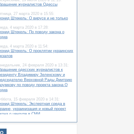
бращение журналистов Одессы
ятница,
27 марта 2020
в 15:55:
еонид Штекель: О вирусе и не только
реда,
4 марта 2020
в 17:28:
еонид Штекель: По поводу закона о
едиа
реда,
4 марта 2020
в 11:54:
еонид Штекель: О проклятии украинских
окзалов
онедельник,
24 февраля 2020
в 13:31:
бращение одесских журналистов к
резиденту Владимиру Зеленскому и
редседателю Верховной Рады Дмитрию
азумкову по поводу проекта закона О
едиа
уббота,
15 февраля 2020
в 14:31:
еонид Штекель: Экспертная среда в
раине, украинизация и новый проект
акона о цензуре в СМИ
реда,
12 февраля 2020
в 08:49:
раткая новейшая история «фейков» или
ИО
ак Бородянский хочет прикрыться