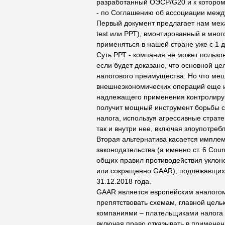
разработанный ОЭСР/G20 и к котором
- по Соглашению об ассоциации межд
Первый документ предлагает нам меха
test или РРТ), вмонтированный в мн
применяться в нашей стране уже с 1 д
Суть РРТ - компания не может пользо
если будет доказано, что основной ц
налогового преимущества. Но что меш
внешнеэкономических операций еще и
надлежащего применения контролиру
получит мощный инструмент борьбы с
налога, используя агрессивные страт
так и внутри нее, включая злоупотре
Вторая альтернатива касается импле
законодательства (а именно ст. 6 Counc
общих правил противодействия уклонен
или сокращенно GAAR), подлежавщих
31.12.2018 года.
GAAR является европейским аналогом
препятствовать схемам, главной цель
компаниями – плательщиками налога
включая право отказывать в применен