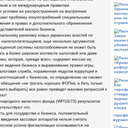
«
ьным а не международным правилам.
и условии ее распространения на внутренние
П
С
ешает проблему злоупотреблений специальными
ко
ения в правах и дополнительного обременения
дставителей малого бизнеса.
П
Те
кальному ранкизму новых украинских властей по
фр
 налогоплательщиков, еще несколько аргументов:
П
рощенной системы налогообложения не может быть
П
ть в более широком контексте налоговой или даже
П
ы, которая, прежде всего, содержит миссии на
э
е ведения бизнеса и выравнивание правил игры;
П
алоговая служба, пораженная недугом коррупции и
А
имоотношений с бизнесом, по определению не сможет
 обещания «не трогать хороших ФОПов, а бить только
В
Т
кого выбирать) все равно приведет маховик репрессий к
т
тят!
ународного валютного фонда (WP/15/73) результатов
В
С
етельствуют что:
н
сть для государства и бизнеса, положительный
«профе
введения кассовых аппаратов нельзя считать
журнал
В
С
носном успехе фискализации основываются на