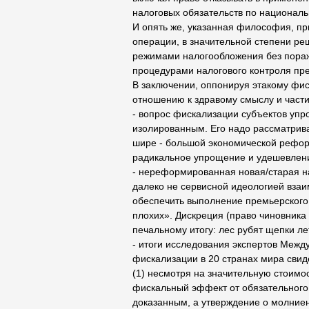
налоговых обязательств по национал
И опять же, указанная философия, пр
операции, в значительной степени р
режимами налогообложения без пораж
процедурами налогового контроля пре
В заключении, оппонируя этакому фис
отношению к здравому смыслу и части
- вопрос фискализации субъектов уп
изолированным. Его надо рассматрива
шире - большой экономической реформ
радикальное упрощение и удешевлени
- нереформированная новая/старая н
далеко не сервисной идеологией вза
обеспечить выполнение премьерского
плохих». Дискреция (право чиновника 
печальному итогу: лес рубят щепки ле
- итоги исследования экспертов Межд
фискализации в 20 странах мира свид
(1) несмотря на значительную стоимо
фискальный эффект от обязательного 
доказанным, а утверждение о молние