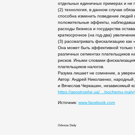
отдельных единичных примерах и не
(2) технология, в данном случае обяз
способна изменить поведение людей в
положительные эффекты, наблюдавшиес
расходы бизнеса и государства оста
краткосрочное (на год-два) увеличени
(3) рассматривать фискализацию как 
Она может быть эффективной только т
различных сегментах плательщиков на
рисков. Иными словами фискализация
плательщиков налогов.
Разума лишает не сомнение, а увере
Автор: Андрей Николаенко, народный
и Вячеслав Черкашин, независимый ко
https://apostrophe.ua/…/pochemu-malyi
Источник:
www.facebook.com
Odessa Daily