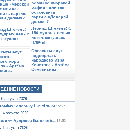
реванше «мэрской
оскресенье,
13 октября 2019
в 11:16:
мафии» или как
лександр Кочетков: СПРЯТАТЬСЯ И
остановить
ТСИДЕТЬСЯ НЕ УДАСТСЯ
партию «Доверяй
делам»?
оскресенье,
13 октября 2019
в 11:05:
лександр Кочетков: ОБ
Леонид Штекель: О
НТЕЛЛЕКТУАЛЬНОЙ НЕМОЧИ
150 мудрых левых
интеллектуалах.
уббота,
12 октября 2019
в 13:22:
Плачь!
еонид Штекель: Децентрализация –
Одесситы едут
упик или пропасть?
поддержать
етверг,
10 октября 2019
народного мэра
в 10:30:
еонид Штекель: Глас народа и Голос
Конотопа - Артёма
ласти
Семенихина.
торник,
8 октября 2019
в 15:21:
ндрей Николаенко, Вячеслав Черкашин:
алый бизнес – преследуемое
ЕДНИЕ НОВОСТИ
еньшинство
,
6 августа 2026
томіму: одеську i не тiльки
15:57
к,
4 августа 2026
води» Аудрюса Бальчетiса
12:52
а,
1 августа 2026