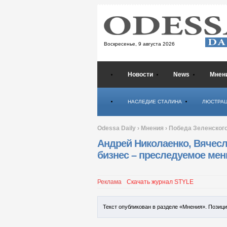
Воскресенье,
9 августа 2026
Новости
News
Мнен
Психология
НАСЛЕДИЕ СТАЛИНА
ЛЮСТРА
Odessa Daily
›
Мнения
›
Победа Зеленского
Андрей Николаенко, Вячес
бизнес – преследуемое ме
Реклама
Скачать журнал STYLE
Текст опубликован в разделе «Мнения». Позиц