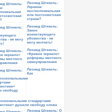
Неприкасаемые»
Леонид Штекель:
Украина:
ятница,
18 октября 2019
в 11:57:
постколониальная
ергей Рачинский: Закон Про викривачів
или постсоветская
рупції
страна?
онедельник,
14 октября 2019
Леонид Штекель:
в 14:17:
тяна Острікова: Проаналізувала кілька
Закон
аз-відповідей на економічні питання
воинствующего
убожества - не
резидента
могу молчать!
онедельник,
14 октября 2019
в 12:55:
Леонид Штекель:
авел Себастьянович: Про
«Кривое зеркало»
кономическую политику Украины
реформы местного
самоуправления
онедельник,
14 октября 2019
в 12:04:
лександр Пасхавер: Верхи и низы
Леонид Штекель:
Как
оскресенье,
13 октября 2019
в 11:31:
арас Козак: Пресс-марафон Зеленского:
радиционная смесь зради и перемоги
оскресенье,
13 октября 2019
в 11:24:
лава Черкашин: О философии реформ и
ынешней власти
ссиональными стандартами
истики» душили свободу слова
оскресенье,
13 октября 2019
в 11:21:
лава Черкашин: По следам марафона
Леонид Штекель: О