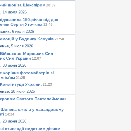
ний шок за Шекспіром
20:39
к,
14 июля 2026
ідзначила 150-річчя від дня
ення Сергія Уточкіна
12:46
льник,
6 июля 2026
 емоцій у Будинку Клоунів
21:50
сенье,
5 июля 2026
 Військово-Морських Сил
их Сил України
12:07
к,
30 июня 2026
е корiння фотомайстрiв зі
м iм'ям
21:25
Конституцiї України.
21:23
сенье,
28 июня 2026
окровом Святого Пантелеймона»
 Шопена ожила у лавандовому
тi
14:24
к,
23 июня 2026
ні стипендії видатним діячам