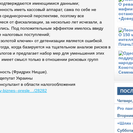
 подтверждаются имеющимися данными;
В
анность иметь кассовый аппарат, сама по себе не
А
О
 среднесрочной перспективе, поэтому все
я от фискализации, за несколько лет исчезали, а
В
вались. Под положительным эффектом имелось ввиду
А
И
е налоговых поступлений;
«золотой ключик» от детенизации является ошибкой.
С
огда, когда базируется на тщательном анализе рисков в
Л
т
логов и предлагает набор мер для уменьшения этих
 имеет смысл только в отношении рисковых групп
Ч
Л
в
нность (Фридрих Ницше).
 депутат Украины
В
нсультант в области налогообложения
А
М
y-biznes--presle…/28282
ПОСЛ
м
Четверг
Pro пан
Вторни
«Шлях 
Суббот