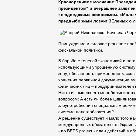
Красноречивое молчание Президент
президентом" и вчерашнее заявлен
«людоедским» афоризмом: «Малым 
предвыборный лозунг ЗЕленых о л
Принуждение и силовое решение проб
фискальной политики.
В борьбе с теневой экономикой и пог
использующими упрощенную систему 
зону, обязанность применения кассов
хранения первичной документации вм
физических лиц – предпринимателей и
Никто из нынешнего монобольшинства
вопросом: А есть ли более цивилизо
злоупотребления специальным режим
система налогообложения?
А решение существует и мало того на
международных обязательств Украины
- по BEPS project - план действий в 