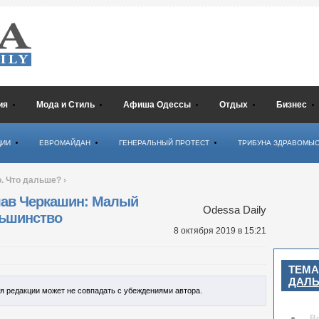
ия
Мода и Стиль
Афиша Одессы
Отдых
Бизнес
ЦИИ
ЕВРОМАЙДАН
ГЕНЕРАЛЬНЫЙ ПРОТЕСТ
ТРИБУНА ЗДРАВОМЫ
. Что дальше?
›
лав Черкашин: Малый
Odessa Daily
ньшинство
8 октября 2019
в 15:21
ТЕМА
ДАЛ
ия редакции может не совпадать с убеждениями автора.
В