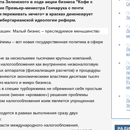
а Зеленского в ходе акции бизнеса "Кофе с
О
ие Премьер-министра Гончарука с почти
П
переживать нечего» в красках денонсирует
Л
ибертарианской идеологии реформ.
С
Л
м
лемы – вот новая государственная политика в сфере
С
Л
в
оне за несколькими тысячами крупных компаний,
П
налогообложения как внутреннюю низконалоговую
О
ых аппаратов (фискализация расчетов) и процедуры
п
еняются экономическими властями десяткам тысяч
п
Р
з малого и микро бизнеса.
м
 в спешке турборежима не обременил себя простым
ванное (менее «кровавое») решение проблемы
С
Л
ом налогообложения коим является упрощенная
Ук
з
ходится в рамках выполнения сразу двух
:
С
К
области международного налогообложения,
РАД
к