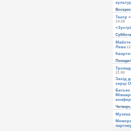
культу
Воскре
Театр 
14:28
«Зустрі
Суббот
Майсте
Лева
12
Квартет
Понеде
Троянд
21:00
Захід д
серці 
Батько 
Міжнар
конфер
Четверг
Музика
Мемора
партне