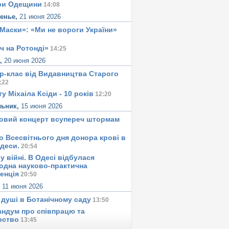
ри Одещини
14:08
сенье,
21 июня 2026
«Маски»: «Ми не вороги України»
ч на Ротонді»
14:25
а,
20 июня 2026
р-клас від Видавництва Старого
:22
у Міхаіла Ксіди - 10 років
12:20
льник,
15 июня 2026
овий концерт всупереч штормам
о Всесвітнього дня донора крові в
Одеси.
20:54
у вiйнi. В Одесi вiдбулася
одна науково-практична
енція
20:50
,
11 июня 2026
 душi в Ботанiчному саду
13:50
ндум про співпрацю та
рство
13:45