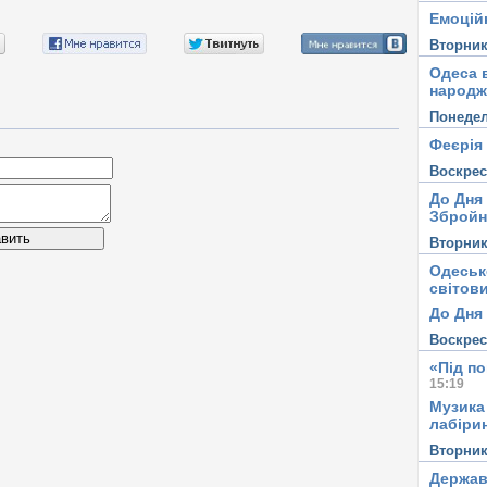
Емоцій
Вторни
Одеса в
народж
Понеде
Феєрія
Воскре
До Дня
Збройн
вить
Вторни
Одеськ
світови
До Дня 
Воскре
«Під п
15:19
Музика
лабірин
Вторни
Держав