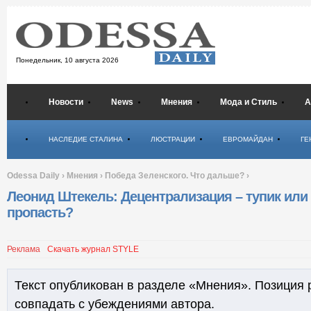
Понедельник,
10 августа 2026
Новости
News
Мнения
Мода и Стиль
А
Психология
НАСЛЕДИЕ СТАЛИНА
ЛЮСТРАЦИИ
ЕВРОМАЙДАН
ГЕ
Odessa Daily
›
Мнения
›
Победа Зеленского. Что дальше?
›
Леонид Штекель: Децентрализация – тупик или
пропасть?
Реклама
Скачать журнал STYLE
Текст опубликован в разделе «Мнения». Позиция 
совпадать с убеждениями автора.