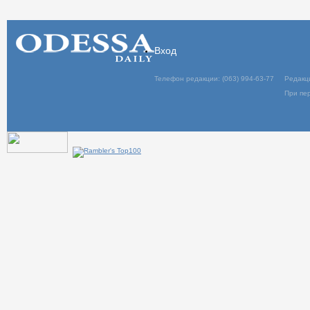
Вход
Телефон редакции: (063) 994-63-77
Редакц
При пер