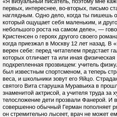
«Я визуальный писатель, поэтому мне кажет
первых, интереснее, во-вторых, письмо с
наглядным. Одно дело, когда ты пишешь о
который ощущает себя маленьким, и друго
небольшого роста на самом деле», — гов
Кристенсен о героях другого своего роман
когда приезжал в Москву 12 лет назад. В 
верен себе: перед читателем предстает г
которых отличает та или иная физическая
подкрепленная прозвищем: учитель физкул
был известным спортсменом, а теперь стр
веса, и школьники зовут его Яйцо. Страд
святого Вита старушка Муравьиха в прош
знаменитой актрисой, а учителя труда за 
телосложение дети прозвали Фанерой. И в
совершенно обычный Герман пополняет ря
он стремительно лысеет, врач не может ем