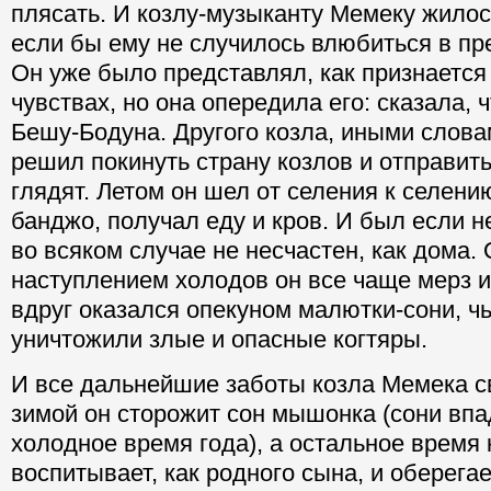
плясать. И козлу-музыканту Мемеку жилос
если бы ему не случилось влюбиться в пр
Он уже было представлял, как признается 
чувствах, но она опередила его: сказала, 
Бешу-Бодуна. Другого козла, иными слова
решил покинуть страну козлов и отправить
глядят. Летом он шел от селения к селению
банджо, получал еду и кров. И был если не
во всяком случае не несчастен, как дома.
наступлением холодов он все чаще мерз и
вдруг оказался опекуном малютки-сони, 
уничтожили злые и опасные когтяры.
И все дальнейшие заботы козла Мемека св
зимой он сторожит сон мышонка (сони впа
холодное время года), а остальное время 
воспитывает, как родного сына, и оберегае