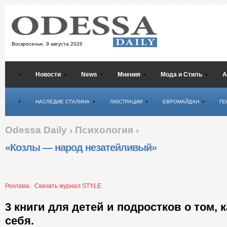
Воскресенье,
9 августа 2026
Новости
News
Мнения
Мода и Стиль
А
Психология
НАСЛЕДИЕ СТАЛИНА
ЛЮСТРАЦИИ
ЕВРОМАЙДАН
ГЕ
Odessa Daily
›
Психология
›
«Козлы — народ незатейливый»
Реклама
Скачать журнал STYLE
3 книги для детей и подростков о том, 
себя.