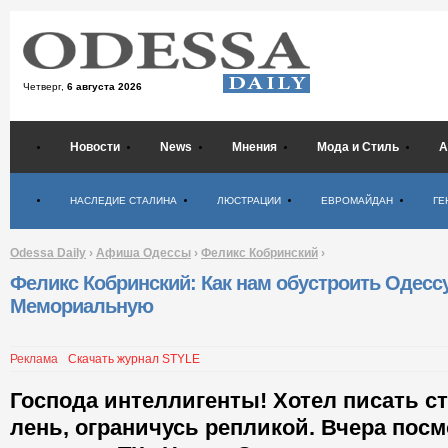
Четверг,
6 августа 2026
Новости
News
Мнения
Мода и Стиль
А
Психология
НАСЛЕДИЕ СТАЛИНА
ЛЮСТРАЦИИ
ЕВРОМАЙДАН
ГЕ
Odessa Daily
›
Афиша Одессы
›
Феликс Кобринский
›
Феликс Кобринский: Как нам обустроить Одесс
Мемориальную
Реклама
Скачать журнал STYLE
Господа интеллигенты! Хотел писать ст
лень, ограничусь репликой. Вчера пос