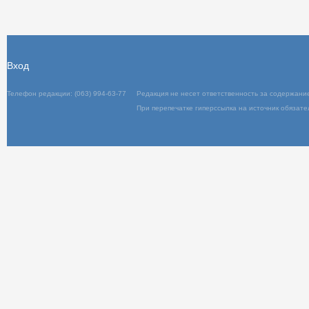
Вход
Телефон редакции: (063) 994-63-77
Редакц
При пер