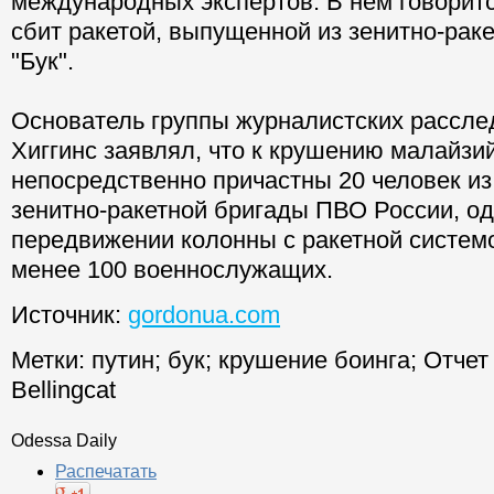
международных экспертов. В нем говоритс
сбит ракетой, выпущенной из зенитно-рак
"Бук".
Основатель группы журналистских рассле
Хиггинс заявлял, что к крушению малайзий
непосредственно причастны 20 человек из
зенитно-ракетной бригады ПВО России, од
передвижении колонны с ракетной системо
менее 100 военнослужащих.
Источник:
gordonua.com
Метки:
путин
;
бук
;
крушение боинга
;
Отчет
Bellingcat
Odessa Daily
Распечатать