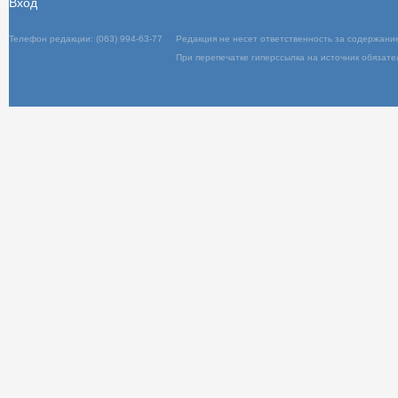
Вход
Телефон редакции: (063) 994-63-77
Редакц
При пер