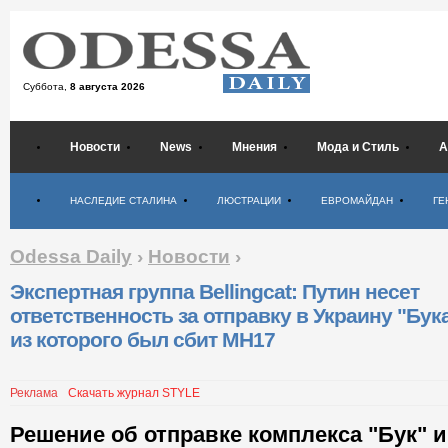
Суббота,
8 августа 2026
Новости
News
Мнения
Мода и Стиль
А
Психология
НАСЛЕДИЕ СТАЛИНА
ЛЮСТРАЦИИ
ЕВРОМАЙДАН
ГЕ
Odessa Daily
›
Новости
›
Экспертная группа Bellingcat: Путин несет
ответственность за отправку в Украину "Бука
из которого был сбит MH17
Реклама
Скачать журнал STYLE
Решение об отправке комплекса "Бук" 