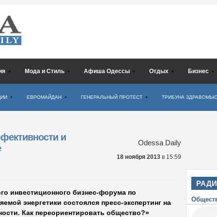
ия
Мода и Стиль
Афиша Одессы
Отдых
Бизнес
ЦИИ
ЕВРОМАЙДАН
ГЕНЕРАЛЬНЫЙ ПРОТЕСТ
ТРИБУНА ЗДРАВОМЫ
ффективности и
Odessa Daily
е
18 ноября 2013
в 15:59
РАД
ого инвестиционного бизнес-форума по
Общест
емой энергетики состоялся пресс-экспертинг на
ности. Как переориентировать общество?»