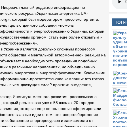
 Ницович, главный редактор информационно-
тического ресурса «Украинская энергетика UA -
y.org», который был модератором пресс-экспертинга,
ТОП-
елил целью данного собрания «помочь
гоэффективности и энергосбережению Украины, который
государственным органом, стать еще более открытым и
 энергосбережения».
в Украине является довольно сложным процессом
сти общества и ментальной заторможенной реакции на
 объясняется необходимость проведения подобных
ющих в различных направлениях, но объединенных
тивной энергетики и энергоэффективности. Ключевыми
информационно-просветительские кампании: что готово
лы - в чем движущая сила? практики внедрения,
ектор Института местного развития, рассказывая о
 который реализован уже в 55 школах 20 городов
енты влияния, которые еще не полностью сформировали
бщество главные идеи о том, что: энергосбережение -
сти собственных энергоресурсов и зависимости от
одно и является основой для устойчивого развития