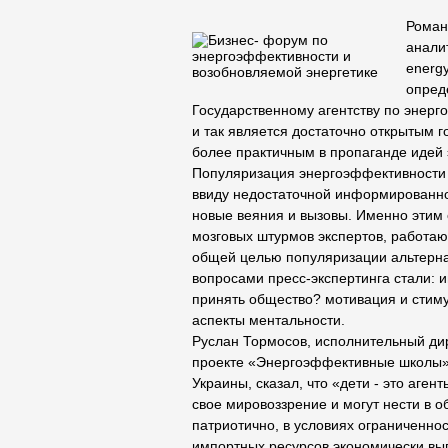
Роман
анали
energ
опред
Государственному агентству по энер
и так является достаточно открытым 
более практичным в пропаганде идей
Популяризация энергоэффективности 
ввиду недостаточной информированно
новые веяния и вызовы. Именно этим
мозговых штурмов экспертов, работа
общей целью популяризации альтерна
вопросами пресс-экспертинга стали: 
принять общество? мотивация и стиму
аспекты ментальности.
Руслан Тормосов, исполнительный дир
проекте «Энергоэффективные школы»,
Украины, сказал, что «дети - это аг
свое мировоззрение и могут нести в о
патриотично, в условиях ограниченно
импортных ресурсов экономически выг