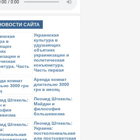
НОВОСТИ САЙТА
Украинская
культура в
удушающих
объятиях
украинизации и
политическая
конъюнктура.
Часть первая
Аренда комнат
длительно 3000
грн в месяц
Леонид Штекель:
Майдан и
философия
большевизма
Леонид Штекель:
Украина:
постколониальная
или постсоветская