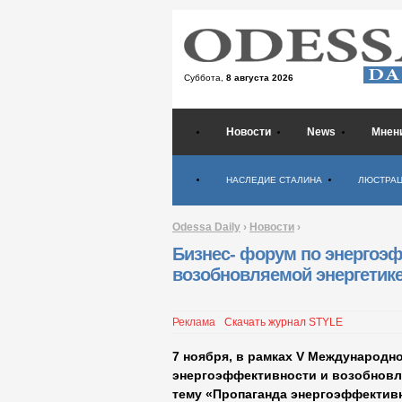
Суббота,
8 августа 2026
Новости
News
Мнен
Психология
НАСЛЕДИЕ СТАЛИНА
ЛЮСТРА
Odessa Daily
›
Новости
›
Бизнес- форум по энергоэ
возобновляемой энергетик
Реклама
Скачать журнал STYLE
7 ноября, в рамках V Международн
энергоэффективности и возобновля
тему «Пропаганда энергоэффектив