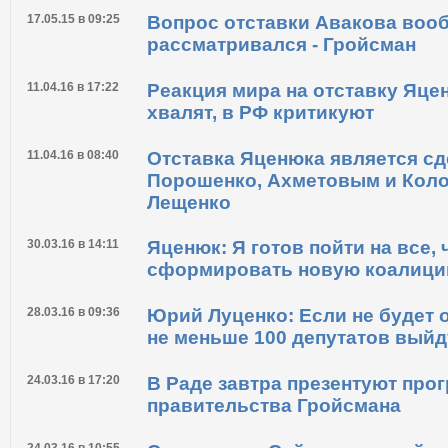
01.02.16 в 09:10
Самопоміч может покинуть коа
правительство не уйдет в отст
17.05.15 в 09:25
Вопрос отставки Авакова воо
рассматривался - Гройсман
11.04.16 в 17:22
Реакция мира на отставку Яце
хвалят, в РФ критикуют
11.04.16 в 08:40
Отставка Яценюка является с
Порошенко, Ахметовым и Кол
Лещенко
30.03.16 в 14:11
Яценюк: Я готов пойти на все,
сформировать новую коалици
28.03.16 в 09:36
Юрий Луценко: Если не будет 
не меньше 100 депутатов выйд
24.03.16 в 17:20
В Раде завтра презентуют про