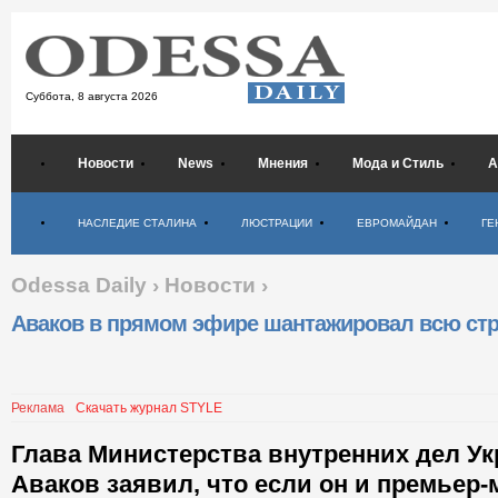
Суббота,
8 августа 2026
Новости
News
Мнения
Мода и Стиль
А
Психология
НАСЛЕДИЕ СТАЛИНА
ЛЮСТРАЦИИ
ЕВРОМАЙДАН
ГЕ
Odessa Daily
›
Новости
›
Аваков в прямом эфире шантажировал всю ст
Реклама
Скачать журнал STYLE
Глава Министерства внутренних дел У
Аваков заявил, что если он и премьер