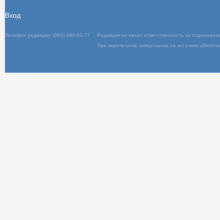
Вход
Телефон редакции: (063) 994-63-77
Редакц
При пер