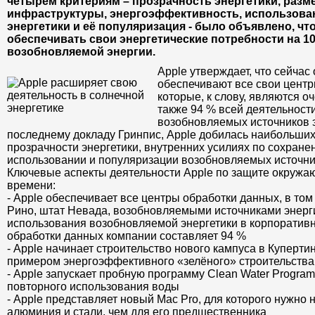
четырем критериям – прозрачность энергетики, раз
инфраструктуры, энергоэффективность, использова
энергетики и её популяризация - было объявлено, чт
обеспечивать свои энергетические потребности на 1
возобновляемой энергии.
Apple утверждает, что сейчас
обеспечивают все свои центр
которые, к слову, являются о
также 94 % всей деятельнос
возобновляемых источников 
последнему докладу Гринпис, Apple добилась наибольших
прозрачности энергетики, внутренних усилиях по сохранен
использовании и популяризации возобновляемых источни
Ключевые аспекты деятельности Apple по защите окружа
времени:
- Apple обеспечивает все центры обработки данных, в том
Рино, штат Невада, возобновляемыми источниками энерги
использования возобновляемой энергетики в корпоративн
обработки данных компании составляет 94 %
- Apple начинает строительство нового кампуса в Куперти
примером энергоэффективного «зелёного» строительства
- Apple запускает пробную программу Clean Water Progra
повторного использования воды
- Apple представляет новый Mac Pro, для которого нужно
алюминия и стали, чем для его предшественника