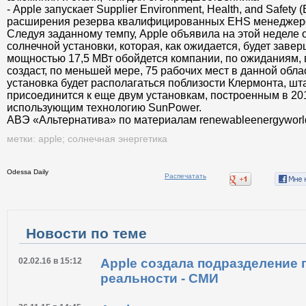
- Apple запускает Supplier Environment, Health, and Safet
расширения резерва квалифицированных EHS менеджеров
Следуя заданному темпу, Apple объявила на этой неделе 
солнечной установки, которая, как ожидается, будет завер
мощностью 17,5 МВт обойдется компании, по ожиданиям, в
создаст, по меньшей мере, 75 рабочих мест в данной обла
установка будет располагаться поблизости Клермонта, шт
присоединится к еще двум установкам, построенным в 201
использующим технологию SunPower.
АВЭ «Альтернатива» по материалам renewableenergyworld
метки:
apple
;
солнечная энергетика
Odessa Daily
Распечатать
Новости по теме
02.02.16 в 15:12
Apple создала подразделение 