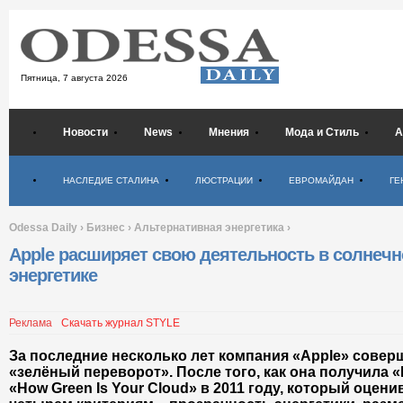
Пятница,
7 августа 2026
Новости
News
Мнения
Мода и Стиль
А
Психология
НАСЛЕДИЕ СТАЛИНА
ЛЮСТРАЦИИ
ЕВРОМАЙДАН
ГЕ
Odessa Daily
›
Бизнес
›
Альтернативная энергетика
›
Apple расширяет свою деятельность в солнечн
энергетике
Реклама
Скачать журнал STYLE
За последние несколько лет компания «Apple» сове
«зелёный переворот». После того, как она получила 
«How Green Is Your Cloud» в 2011 году, который оцен