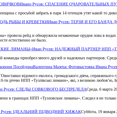
Ивано Русов: СПАСЕНИЕ ОЧАРОВАТЕЛЬНЫХ П
нщина с просьбой забрать в парк 14 птенцов утят какой то дико
Иван Русев: ТЕРЗИ И ЕГО БАНД
» провела рейд и обнаружила незаконные орудия лова в водах 
есте естественно не было.
Иван Русев: НАДЕЖНЫЙ ПАРТНЕР НПП 
ой команды приобрел много друзей и надежных партнеров. Среди
Валентина Мазепа: Фотовыстовка Ивана Русе
Овиставки відомого еколога, громадського діяча, справжнього г
10-ти річчю НПП «Тузлівські лимани», які, з великою любов’ю, 
ан Русев: СЛЕДЫ СОВКОВОГО БЕСПРЕДЕЛА
Среда,
6 марта 2
ени в границах НПП «Тузловские лиманы». Следил я не только з
н Русев: ІДЕАЛЬНИЙ ПІДВОДНИЙ ХИЖАК
Суббота,
19 января 