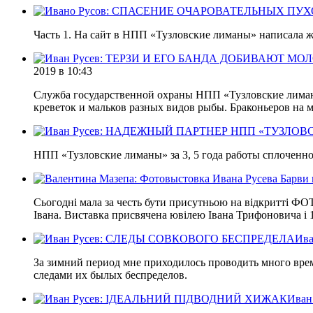
Часть 1. На сайт в НПП «Тузловские лиманы» написала же
2019
в 10:43
Служба государственной охраны НПП «Тузловские лиманы
креветок и мальков разных видов рыбы. Браконьеров на м
НПП «Тузловские лиманы» за 3, 5 года работы сплоченн
Сьогодні мала за честь бути присутньою на відкритті ФОТ
Івана. Виставка присвячена ювілею Івана Трифоновича і 
Ив
За зимний период мне приходилось проводить много врем
следами их былых беспределов.
Ива