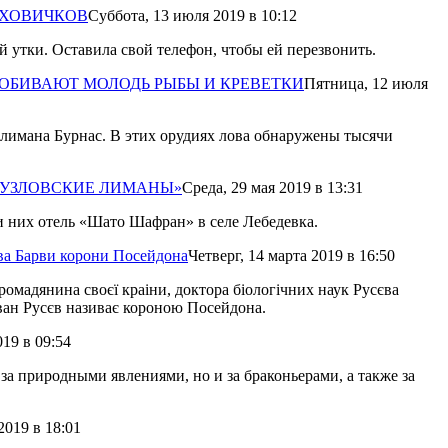
УХОВИЧКОВ
Суббота,
13 июля 2019
в 10:12
й утки. Оставила свой телефон, чтобы ей перезвонить.
А ДОБИВАЮТ МОЛОДЬ РЫБЫ И КРЕВЕТКИ
Пятница,
12 июля
лимана Бурнас. В этих орудиях лова обнаружены тысячи
«ТУЗЛОВСКИЕ ЛИМАНЫ»
Среда,
29 мая 2019
в 13:31
 них отель «Шато Шафран» в селе Лебедевка.
ва Барви корони Посейдона
Четверг,
14 марта 2019
в 16:50
ромадянина своєї краіни, доктора біологічних наук Русєва
Іван Русєв називає короною Посейдона.
019
в 09:54
а природными явлениями, но и за браконьерами, а также за
2019
в 18:01