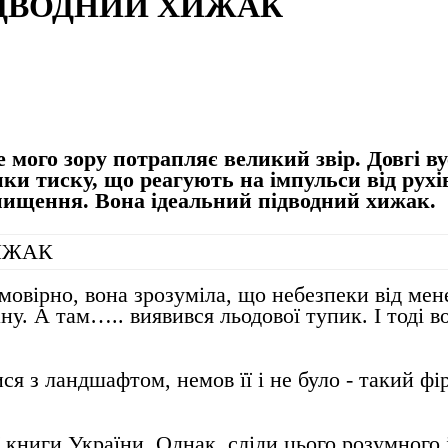
ПІДВОДНИЙ ХИЖАК
е мого зору потрапляє великий звір. Довгі 
и тиску, що реагують на імпульси від рухів 
знищення. Вона ідеальний підводний хижак.
ймовірно, вона зрозуміла, що небезпеки від мен
ну. А там….. виявився льодової тупик. І тоді в
ися з ландшафтом, немов її і не було - такий ф
 книги України. Однак, сліди цього розумного і