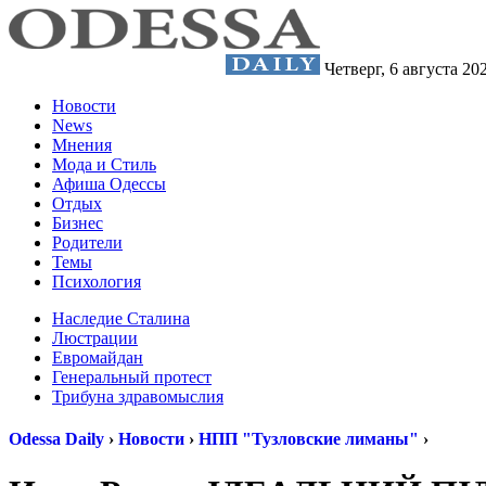
Четверг,
6 августа 20
Новости
News
Мнения
Мода и Стиль
Афиша Одессы
Отдых
Бизнес
Родители
Темы
Психология
Наследие Сталина
Люстрации
Евромайдан
Генеральный протест
Трибуна здравомыслия
Odessa Daily
›
Новости
›
НПП "Тузловские лиманы"
›