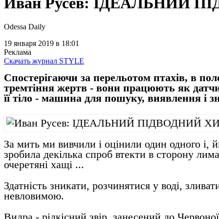
Иван Русев: ІДЕАЛЬНИЙ 
Odessa Daily
19 января 2019
в 18:01
Реклама
Скачать журнал STYLE
Спостерігаючи за перельотом птахів, в пол
тремтіння жертв - вони працюють як датчик
її тіло - машина для пошуку, виявлення і 
За мить ми вивчили і оцінили один одного і, 
зробила декілька спроб втекти в сторону лима
очеретяні хащі ...
Здатність зникати, розчинятися у воді, зливат
невловимою.
Видра - рідкісний звір, занесений до Червоної