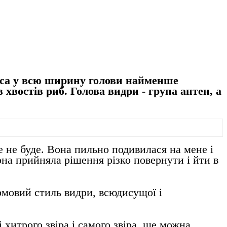
вуса у всю ширину голови найменше
хвостів риб. Голова видри - група антен, а
е не буде. Вона пильно подивилася на мене і
она прийняла рішення різко повернути і йти в
ірмовий стиль видри, всюдисущої і
 хитрого звіра і самого звіра, ще можна