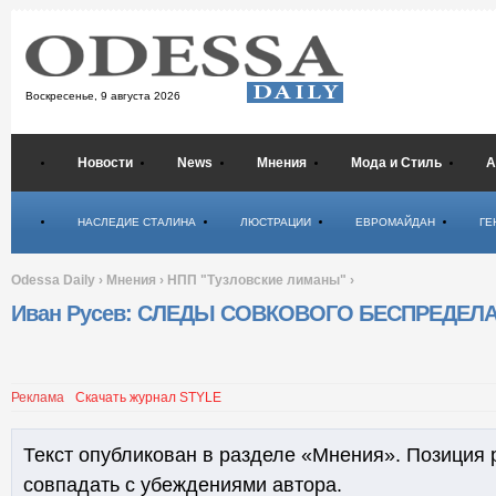
Воскресенье,
9 августа 2026
Новости
News
Мнения
Мода и Стиль
А
Психология
НАСЛЕДИЕ СТАЛИНА
ЛЮСТРАЦИИ
ЕВРОМАЙДАН
ГЕ
Odessa Daily
›
Мнения
›
НПП "Тузловские лиманы"
›
Иван Русев: СЛЕДЫ СОВКОВОГО БЕСПРЕДЕЛ
Реклама
Скачать журнал STYLE
Текст опубликован в разделе «Мнения». Позиция 
совпадать с убеждениями автора.