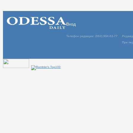
Вход
Телефон редакции: (063) 994-63-77
Редакц
При пер