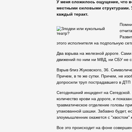
У меня сложилось ощущение, что 
местными силовыми структурами. 
каждый теракт.
Помни
отчита
Разви
этого исполнителя на подпольную сет
Два взрыва на железной дороге. Сами
движений по ним ни МВД, ни СБУ не 
Взрыв близ Жуковского, 36. Символич
Причем, в те же сутки. Причем, не из
допросили труп пострадавшего в ДТП 
Сегодняшний инцидент на Сегедской. 
количество крови на дороге, и показ
травматическое отделение головы при
упакованной шашки. Забавно будет, е
злоумышленник окажется с "хвостом" к
Все это происходит на фоне соверше