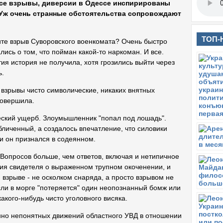
все взрывы, диверсии в Одессе инспирированы
Уж очень странные обстоятельства сопровождают
ТОП-
те взрыв Суворовского военкомата? Очень быстро
лись о том, что пойман какой-то наркоман. И все.
тия история не получила, хотя грозились выйти через
ь.
 взрывы чисто символические, никаких внятных
совершила.
еский ущерб. Злоумышленник "попал под лошадь".
обличенный, а создалось впечатление, что силовики
и он признался в содеянном.
Вопросов больше, чем ответов, включая и нетипичное
ания свидетеля о выраженном трупном окоченении, и
 взрыве - не осколком снаряда, а просто взрывом не
сли в морге "потеряется" один неопознанный бомж или
акого-нибудь чисто уголовного висяка.
нно непонятных движений областного УВД в отношении