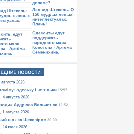
делам»?
Леонид Штекель: О
150 мудрых левых
интеллектуалах.
Плачь!
Одесситы едут
поддержать
народного мэра
Конотопа - Артёма
Семенихина.
ЕДНИЕ НОВОСТИ
 августа 2026
томіму: одеську i не тiльки
15:57
к,
4 августа 2026
води» Аудрюса Бальчетiса
12:52
а,
1 августа 2026
ний шок за Шекспіром
20:39
к,
14 июля 2026