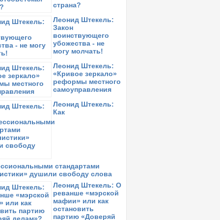
страна?
Леонид Штекель:
Закон
воинствующего
убожества - не
могу молчать!
Леонид Штекель:
«Кривое зеркало»
реформы местного
самоуправления
Леонид Штекель:
Как
ссиональными стандартами
истики» душили свободу слова
Леонид Штекель: О
реванше «мэрской
мафии» или как
остановить
партию «Доверяй