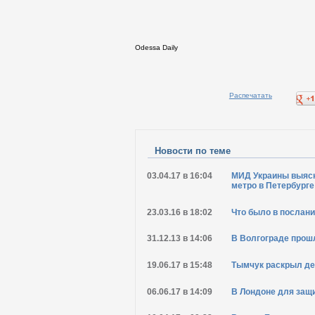
Odessa Daily
Распечатать
Новости по теме
03.04.17 в 16:04
МИД Украины выясня
метро в Петербурге
23.03.16 в 18:02
Что было в послан
31.12.13 в 14:06
В Волгограде прош
19.06.17 в 15:48
Тымчук раскрыл де
06.06.17 в 14:09
В Лондоне для защи