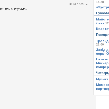
14:28
IP: 99.5.205.×××
«Зустрі
ен или был удален
Суббот
Майсте
Лева
12
Квартет
Понеде
Троянд
21:00
Захід д
серці 
Батько 
Міжнар
конфер
Четверг
Музика
Мемора
партне