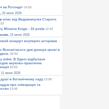
ч на Ротонді»
14:25
а,
20 июня 2026
р-клас від Видавництва Старого
:22
у Міхаіла Ксіди - 10 років
12:20
льник,
15 июня 2026
овий концерт всупереч штормам
о Всесвітнього дня донора крові в
Одеси.
20:54
у вiйнi. В Одесi вiдбулася
одна науково-практична
енція
20:50
,
11 июня 2026
 душi в Ботанiчному саду
13:50
ндум про співпрацю та
рство
13:45