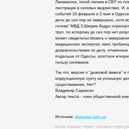
Ланжерона, тихой паники в СБУ по по
люстрации в силовых ведомствах. И, к
событий 19 февраля и 2 мая в Одессе
дело до сих пор не завершено, хотя 
голова" МВД З.Шкиряк бодро отрапор
труп, по которому до сих пор нет рез
может свидетельствовать о завершени
медицинских экспертиз, явно требующ
доказательствами по делу, отчаянные
подальше от Одессы, злостное игнори
пользу силовиков.
Так что, версия о "дымовой завесе" 
коррупционную суету за успешную дея
существование. Нет?
Владимир Саркисян
Автор текста - член общественной ко
Источник:
www.eaa.com.ua
метки:
взрывы
;
теракт
;
силовые структур