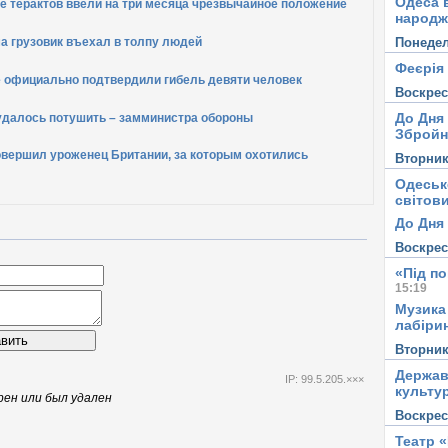
Одеса в
е терактов ввели на три месяца чрезвычайное положение
народж
Понеде
а грузовик въехал в толпу людей
Феєрія
е официально подтвердили гибель девяти человек
Воскре
До Дня
удалось потушить – замминистра обороны
Збройн
овершил уроженец Британии, за которым охотились
Вторни
Одеськ
світови
До Дня 
Воскре
«Під п
15:19
Музика
лабірин
вить
Вторни
Держав
IP: 99.5.205.×××
культу
ен или был удален
Воскре
Театр 