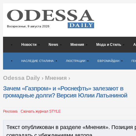
Воскресенье,
9 августа 2026
Новости
News
Мнения
Мода и Стиль
А
Психология
НАСЛЕДИЕ СТАЛИНА
ЛЮСТРАЦИИ
ЕВРОМАЙДАН
ГЕ
Odessa Daily
›
Мнения
›
Зачем «Газпром» и «Роснефть» залезают в
громадные долги? Версия Юлии Латыниной
Реклама
Скачать журнал STYLE
Текст опубликован в разделе «Мнения». Позиция 
совпадать с убеждениями автора.