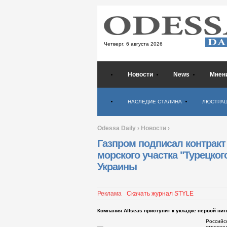
Четверг,
6 августа 2026
Новости
News
Мнен
Психология
НАСЛЕДИЕ СТАЛИНА
ЛЮСТРА
Odessa Daily
›
Новости
›
Газпром подписал контракт
морского участка "Турецког
Украины
Реклама
Скачать журнал STYLE
Компания Allseas приступит к укладке первой нит
Российс
строител