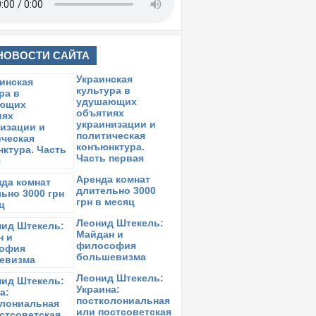
НОВОСТИ САЙТА
Украинская
культура в
удушающих
объятиях
украинизации и
политическая
конъюнктура.
Часть первая
Аренда комнат
длительно 3000
грн в месяц
Леонид Штекель:
Майдан и
философия
большевизма
Леонид Штекель:
Украина:
постколониальная
или постсоветская