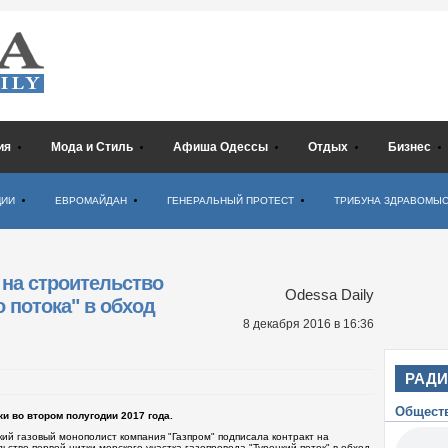
ия
Мода и Стиль
Афиша Одессы
Отдых
Бизнес
ЦИИ
ЕВРОМАЙДАН
ГЕНЕРАЛЬНЫЙ ПРОТЕСТ
ТРИБУНА ЗДРАВОМЫ
 на строительство
Odessa Daily
о потока" в обход
8 декабря 2016
в 16:36
РАД
Общест
ки во втором полугодии 2017 года.
кий газовый монополист компания "Газпром" подписала контракт на
ьство первой нитки морского участка газопровода "Турецкий поток" в обход