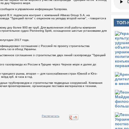
 по дну Черного моря.
 сообщили в управлении информации Газпрома.
ort B.V. подписала контракт с компанией Allseas Group S.A. на
овода "Турецкий поток" с опционом на укладку второй нитки", - говорится в
ТОП-
скому дну более 900 км труб. Для выполнения этой работы компания
строительное судно Pioneering Spirit, оснащенное шестью установками для
 полугодии 2017 года.
ификацировал соглашение с Россией по проекту строительства
лять газ в обход Украины.
ьственное соглашение о строительстве двух линий газопровода "Турецкий
ного газопровода из России в Турцию через Черное море и далее до
я турецкого рынка, вторая — для газоснабжения стран Южной и Юго-
лрд куб. м газа в год.
водных трубопроводов и строительстве подводных сооружений. Компания
лючая проектирование, организацию поставок материалов и техники,