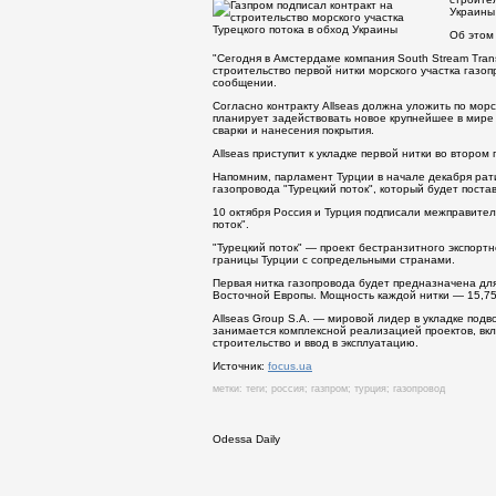
Украины
Об этом
"Сегодня в Амстердаме компания South Stream Transp
строительство первой нитки морского участка газопр
сообщении.
Согласно контракту Allseas должна уложить по мор
планирует задействовать новое крупнейшее в мире 
сварки и нанесения покрытия.
Allseas приступит к укладке первой нитки во втором
Напомним, парламент Турции в начале декабря рат
газопровода "Турецкий поток", который будет постав
10 октября Россия и Турция подписали межправител
поток".
"Турецкий поток" — проект бестранзитного экспорт
границы Турции с сопредельными странами.
Первая нитка газопровода будет предназначена дл
Восточной Европы. Мощность каждой нитки — 15,75 м
Allseas Group S.A. — мировой лидер в укладке под
занимается комплексной реализацией проектов, вк
строительство и ввод в эксплуатацию.
Источник:
focus.ua
метки:
теги
;
россия
;
газпром
;
турция
;
газопровод
Odessa Daily