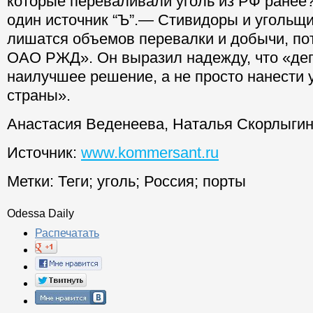
которые переваливали уголь из РФ ранее
один источник “Ъ”.— Стивидоры и угольщи
лишатся объемов перевалки и добычи, пот
ОАО РЖД». Он выразил надежду, что «деп
наилучшее решение, а не просто нанести
страны».
Анастасия Веденеева, Наталья Скорлыги
Источник:
www.kommersant.ru
Метки:
Теги
;
уголь
;
Россия
;
порты
Odessa Daily
Распечатать