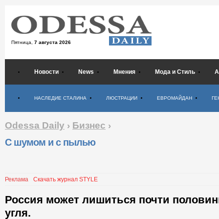
Пятница,
7 августа 2026
Новости
News
Мнения
Мода и Стиль
А
Психология
НАСЛЕДИЕ СТАЛИНА
ЛЮСТРАЦИИ
ЕВРОМАЙДАН
ГЕ
Odessa Daily
›
Бизнес
›
С шумом и с пылью
Реклама
Скачать журнал STYLE
Россия может лишиться почти полови
угля.