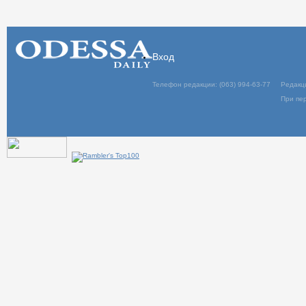
Вход
Телефон редакции: (063) 994-63-77
Редакц
При пер