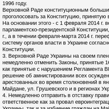
1996 году.
Верховной Раде конституционным больш
проголосовать за Конституцию, принятую в
На основании этого - с 1 февраля 2014 г. 
парламентско-президентской Конституции,
г., а в течении февраля-марта 2014 г. пе
систему органов власти в Украине согласн
Конституции.
3. Верховной Раде Украины на своем пле
немедленно отменить Законы, принятые 16 
как принятые с нарушением Регламента ВР
решение об амнистировании всех осужде
арестованных во время столкновений в янв
Майдане, ул. Грушевского и в регионах Ук
4. Немедленно отправить в отставку прав
ответственное как за провал евроинтеграц
Украины, так и за избиение граждан на М