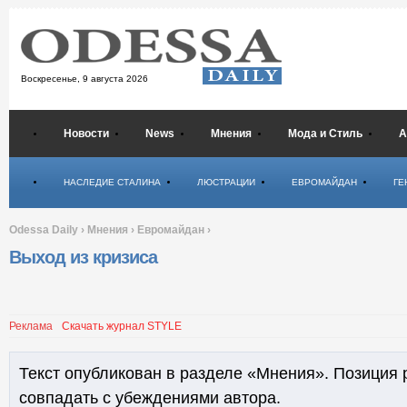
Воскресенье,
9 августа 2026
Новости
News
Мнения
Мода и Стиль
А
Психология
НАСЛЕДИЕ СТАЛИНА
ЛЮСТРАЦИИ
ЕВРОМАЙДАН
ГЕ
Odessa Daily
›
Мнения
›
Евромайдан
›
Выход из кризиса
Реклама
Скачать журнал STYLE
Текст опубликован в разделе «Мнения». Позиция 
совпадать с убеждениями автора.