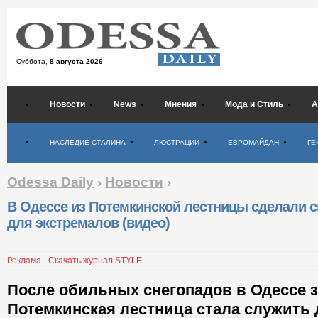
Суббота,
8 августа 2026
Новости
News
Мнения
Мода и Стиль
А
Психология
НАСЛЕДИЕ СТАЛИНА
ЛЮСТРАЦИИ
ЕВРОМАЙДАН
ГЕ
Odessa Daily
›
Новости
›
В Одессе из Потемкинской лестницы сделали с
для экстремалов (видео)
Реклама
Скачать журнал STYLE
После обильных снегопадов в Одессе 
Потемкинская лестница стала служить