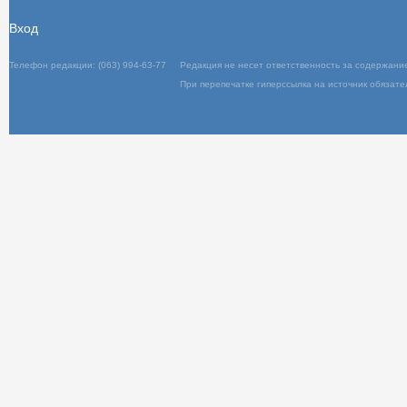
Вход
Телефон редакции: (063) 994-63-77
Редакц
При пер