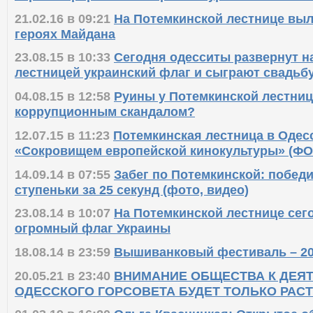
21.02.16 в 09:21
На Потемкинской лестнице вы
героях Майдана
23.08.15 в 10:33
Сегодня одесситы развернут н
лестницей украинский флаг и сыграют свадьб
04.08.15 в 12:58
Руины у Потемкинской лестницы
коррупционным скандалом?
12.07.15 в 11:23
Потемкинская лестница в Одес
«Сокровищем европейской кинокультуры» (ФО
14.09.14 в 07:55
Забег по Потемкинской: побед
ступеньки за 25 секунд (фото, видео)
23.08.14 в 10:07
На Потемкинской лестнице сег
огромный флаг Украины
18.08.14 в 23:59
Вышиванковый фестиваль – 2
20.05.21 в 23:40
ВНИМАНИЕ ОБЩЕСТВА К ДЕЯ
ОДЕССКОГО ГОРСОВЕТА БУДЕТ ТОЛЬКО РАС