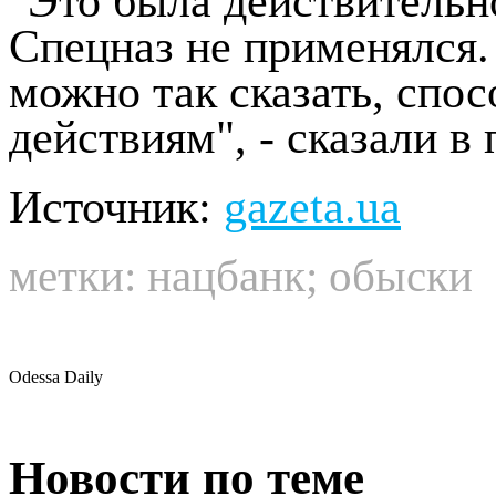
"Это была действительн
Спецназ не применялся.
можно так сказать, спо
действиям", - сказали в
Источник:
gazeta.ua
метки:
нацбанк
;
обыски
Odessa Daily
Новости по теме