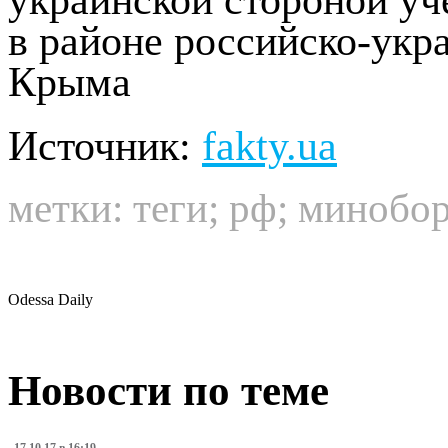
в районе российско-укр
Крыма
Источник:
fakty.ua
метки:
теги
;
рф
;
минобо
Odessa Daily
Новости по теме
17.10.17 в 16:19