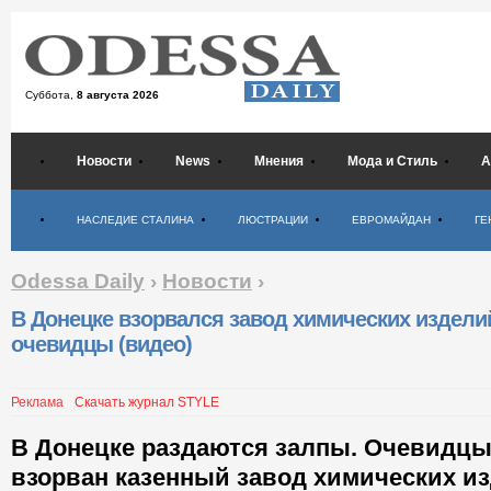
Суббота,
8 августа 2026
Новости
News
Мнения
Мода и Стиль
А
Психология
НАСЛЕДИЕ СТАЛИНА
ЛЮСТРАЦИИ
ЕВРОМАЙДАН
ГЕ
Odessa Daily
›
Новости
›
В Донецке взорвался завод химических изделий
очевидцы (видео)
Реклама
Скачать журнал STYLE
В Донецке раздаются залпы. Очевидцы
взорван казенный завод химических и