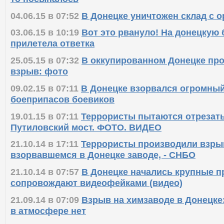
04.06.15 в 07:52
В Донецке уничтожен склад с 
03.06.15 в 10:19
Вот это рвануло! На донецкую 
прилетела ответка
25.05.15 в 07:32
В оккупированном Донецке пр
взрыв: фото
09.02.15 в 07:11
В Донецке взорвался огромный
боеприпасов боевиков
19.01.15 в 07:11
Террористы пытаются отрезать
Путиловский мост. ФОТО. ВИДЕО
21.10.14 в 17:11
Террористы производили взры
взорвавшемся в Донецке заводе, - СНБО
21.10.14 в 07:57
В Донецке начались крупные п
сопровождают видеофейками (видео)
21.09.14 в 07:09
Взрыв на химзаводе в Донецке
в атмосфере нет