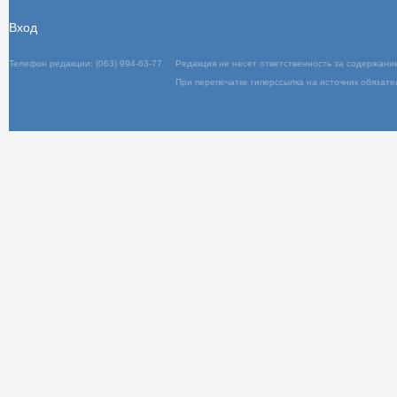
Вход
Телефон редакции: (063) 994-63-77
Редакц
При пер