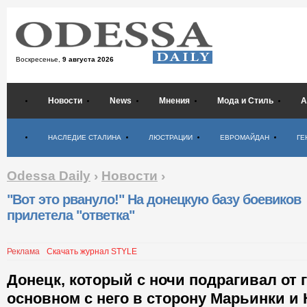
Воскресенье,
9 августа 2026
Новости
News
Мнения
Мода и Стиль
А
Психология
НАСЛЕДИЕ СТАЛИНА
ЛЮСТРАЦИИ
ЕВРОМАЙДАН
ГЕ
Odessa Daily
›
Новости
›
"Вот это рвануло!" На донецкую базу боевиков
прилетела "ответка"
Реклама
Скачать журнал STYLE
Донецк, который с ночи подрагивал от г
основном с него в сторону Марьинки и 