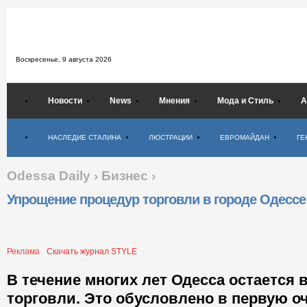
Воскресенье,
9 августа 2026
Новости
News
Мнения
Мода и Стиль
А
Психология
НАСЛЕДИЕ СТАЛИНА
ЛЮСТРАЦИИ
ЕВРОМАЙДАН
ГЕ
Odessa Daily
›
Бизнес
›
Упрощение процедур торговли в городе Одессе
Реклама
Скачать журнал STYLE
В течение многих лет Одесса остается
торговли. Это обусловлено в первую о