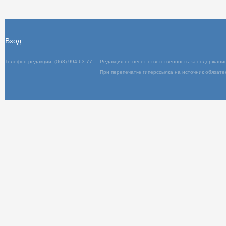
Текст
Отправить
Вход
Телефон редакции: (063) 994-63-77
Редакция не несет ответственность за содержани
При перепечатке гиперссылка на источник обязате