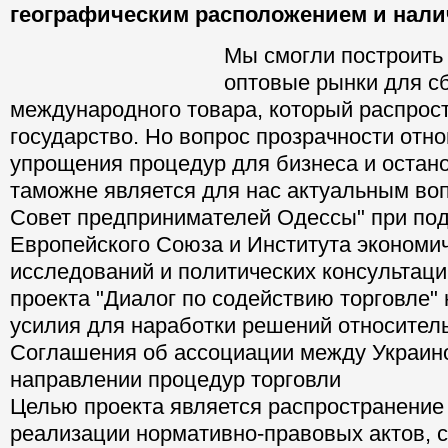
географическим расположением и нали
Мы смогли построить 
оптовые рынки для с
международного това
распространяется на 
Но вопрос прозрачности отношений торго
процедур для бизнеса и остановки корруп
является для нас актуальным вопросом. То
предпринимателей Одессы" при поддержк
Союза и Института экономических исслед
политических консультаций в рамках проек
содействию торговле" направляет свои ус
наработки решений относительно выполн
об ассоциации между Украиной и ЕС в на
процедур торговли
Целью проекта является распространение