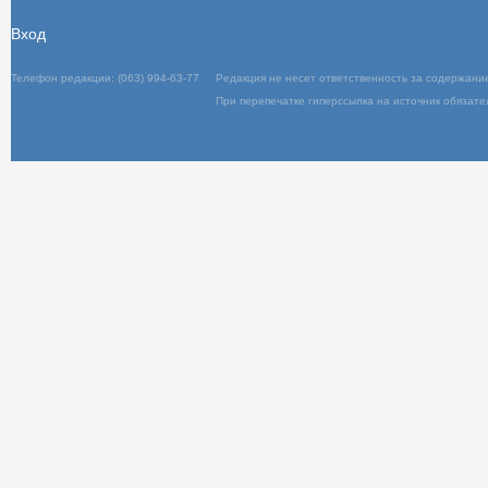
Вход
Телефон редакции: (063) 994-63-77
Редакц
При пер