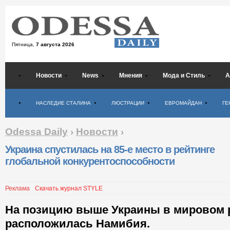
Пятница,
7 августа 2026
Новости
News
Мнения
Мода и Стиль
А
Психология
НАСЛЕДИЕ СТАЛИНА
ЛЮСТРАЦИИ
ЕВРОМАЙДАН
ГЕ
Odessa Daily
›
Новости
›
Украина cпустилась на 85-е место в рейтинге
глобальной конкурентоспособности
Реклама
Скачать журнал STYLE
На позицию выше Украины в мировом 
расположилась Намибия.