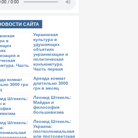
НОВОСТИ САЙТА
Украинская
культура в
удушающих
объятиях
украинизации и
политическая
конъюнктура.
Часть первая
Аренда комнат
длительно 3000
грн в месяц
Леонид Штекель:
Майдан и
философия
большевизма
Леонид Штекель:
Украина:
постколониальная
или постсоветская