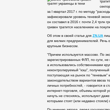
трати
секто
за I квартал 2017 г. по методу "расх
зафиксировали уровень теневой экон
он
составил в 2016 г. почти 2,4 трлн г
гривен тратится населением на покупки
Об этом в своей статье для
ZN.UA
пиш
для мелких предпринимателей. Речь о
крупным бизнесом.
"Причем используется массово. По эк
зарегистрированных ФЛП, по сути, не
а использовались собственниками кру
неконтролируемый "кэш", полученный 
поступающая на рынок по "теневым" к
законодательством вариантов ввоза т
личных потребностей, - говорится в с
интернет-торговля, объемы которой у
ничуть не стесняясь, используют даж
которыми стоят (или недавно стояли)
По мнению автора, перед государство