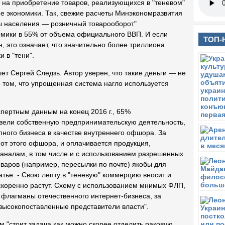
т на приобретение товаров, реализующихся в "теневом"
ре экономики. Так, свежие расчеты Минэкономразвития
оды населения — розничный товарооборот"
омики в 55% от объема официального ВВП. И если
ТОП-
рн, это означает, что значительно более триллиона
 в "тени".
ет Сергей Следзь. Автор уверен, что такие деньги — не
 том, что упрощенная система нагло используется
спертным данным на конец 2016 г., 65%
 вели собственную предпринимательскую деятельность,
пного бизнеса в качестве внутреннего офшора. За
от этого офшора, и оплачивается продукция,
аналам, в том числе и с использованием разрешенных
оваров (например, пересылки по почте) якобы для
татье. - Свою лепту в "теневую" коммерцию вносит и
скоренно растут. Схему с использованием мнимых ФЛП,
е флагманы отечественного интернет-бизнеса, за
 высокопоставленные представители власти".
м "стоит задача как можно скорее отделить раковую