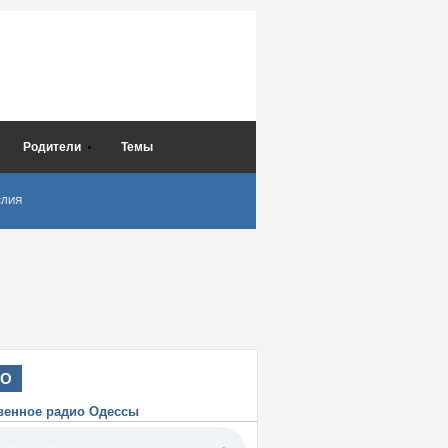
Родители
Темы
СЛИЯ
ИО
венное радио Одессы