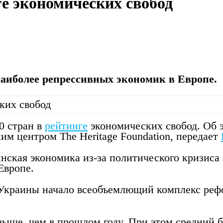
ге экономических свобод
наиболее репрессивных экономик в Европе.
0 стран в
рейтинге
экономических свобод. Об 
им центром The Heritage Foundation, передает
инская экономика из-за политического кризиса
Европе.
Украины начало всеобъемлющий комплекс рефо
выше, чем в прошлом году. При этом средний ба