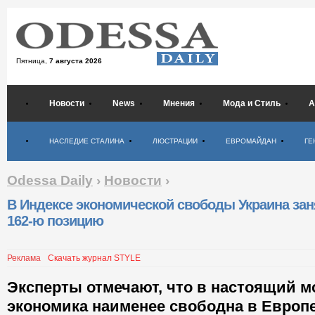
Пятница,
7 августа 2026
Новости
News
Мнения
Мода и Стиль
А
Психология
НАСЛЕДИЕ СТАЛИНА
ЛЮСТРАЦИИ
ЕВРОМАЙДАН
ГЕ
Odessa Daily
›
Новости
›
В Индексе экономической свободы Украина за
162-ю позицию
Реклама
Скачать журнал STYLE
Эксперты отмечают, что в настоящий м
экономика наименее свободна в Европ