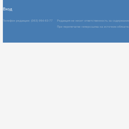
Вход
Телефон редакции: (063) 994-63-77
Редакц
При пер