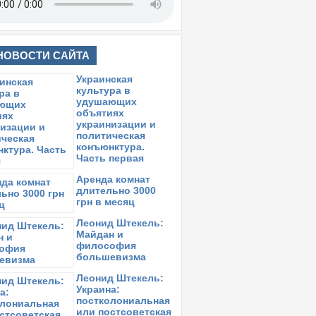
НОВОСТИ САЙТА
Украинская
культура в
удушающих
объятиях
украинизации и
политическая
конъюнктура.
Часть первая
Аренда комнат
длительно 3000
грн в месяц
Леонид Штекель:
Майдан и
философия
большевизма
Леонид Штекель:
Украина:
постколониальная
или постсоветская